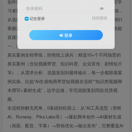
创作流程？这款「AI视频实战落地课」专为新手与实操型学
登录密码
习者打造，摒弃空洞理论，用真实商业/内容案例全程带练，
找回密码
记住登录
从选题、脚本、制作到输出全流程拆解，手把手带你从0到1
掌握真正能落地的AI视频创作方法，让创意快速变现、技能
登录
直接落地！
一、课程核心亮点：实战为王，让每一步都能直接落地
真实案例全程带练，拒绝纸上谈兵：精选10+个不同场景的
真实案例（含短视频带货、知识科普、企业宣传、剧情短片
等），从需求分析、选题策划到最终输出，每一步都跟着案
例实操。比如“AI生成电商带货短视频全流程”“知识类视频脚
本撰写+素材生成”，边学边做，学完就能复刻同款优质视
频。
全流程拆解无死角，0基础轻松跟上：从“AI工具选型（剪映
AI、Runway、Pika Labs等）→爆款脚本创作→AI素材生成
（画面、配音、字幕）→剪辑优化→输出发布”，完整覆盖AI