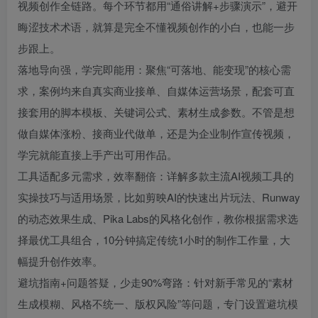
视频创作全链路。每个环节都用“通俗讲解+步骤演示”，避开
晦涩技术术语，就算是完全不懂视频创作的小白，也能一步
步跟上。
落地导向强，学完即能用：聚焦“可落地、能变现”的核心需
求，案例均来自真实商业接单、自媒体运营场景，配套可直
接套用的脚本模板、关键词公式、素材生成参数。不管是想
做自媒体涨粉、接商业代做单，还是为企业制作宣传视频，
学完就能直接上手产出可用作品。
工具适配多元需求，效率翻倍：详解多款主流AI视频工具的
实操技巧与适用场景，比如剪映AI的快速出片玩法、Runway
的动态效果生成、Pika Labs的风格化创作，教你根据需求选
择最优工具组合，10分钟搞定传统1小时的制作工作量，大
幅提升创作效率。
避坑指南+问题答疑，少走90%弯路：针对新手常见的“素材
生成模糊、风格不统一、版权风险”等问题，专门设置避坑模