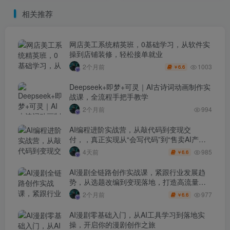
+AI+PS高级合成
不会少
相关推荐
网店美工系统精英班，0基础学习，从软件实
操到店铺装修，轻松接单就业
1003
2个月前
6.6
￥
Deepseek+即梦+可灵｜AI古诗词动画制作实
战课，全流程手把手教学
2个月前
994
AI编程进阶实战营，从敲代码到变现交
付，，真正实现从“会写代码”到“售卖AI产品
盈利”的跨越
985
4天前
6.6
￥
AI漫剧全链路创作实战课，紧跟行业发展趋
势，从选题改编到变现落地，打造高流量优
质作品
977
2个月前
6.6
￥
AI漫剧零基础入门，从AI工具学习到落地实
操，开启你的漫剧创作之旅