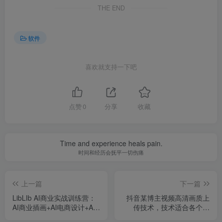
THE END
软件
喜欢就支持一下吧
点赞
0
分享
收藏
Time and experience heals pain.
时间和经历会抚平一切伤痛
上一篇
下一篇
LibLIb AI商业实战训练营：
抖音某博主视频高清画质上
AI商业插画+AI电商设计+AI
传技术，技术适合各个领
图像精修+COMFY UI工作流
域，清晰度高，播放量自然