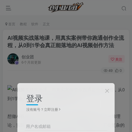
首页
教程
软件
正文
AI视频实战落地课，用真实案例带你跑通创作全流
程，从0到1学会真正能落地的AI视频创作方法
创业团
关注
6个月前更新
49
0
登录
没有账号？立即注册
想做AI视频却卡在“工具不会用、脚本没思路”？学了一堆理
论，实际操作还是无从下手？担心自己0基础，学不会复杂的
用户名或邮箱