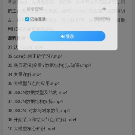
掌握Coze。先讲透变量、JSON、大模型这些底层逻辑，再
登录密码
把工作流、插件、选择器、循环这些核心节点掰开揉碎讲明
找回密码
记住登录
白。接着深入数据库操作、智能体配置、知识库搭建，最后
用H5和Web页面实战收
登录
课程目录：
01.认识coze.mp4
02.coze如何正确学习?.mp4
03.底层逻辑(变量+数据结构)(认知课).mp4
04.变量详解.mp4
05.大模型节点的应用.mp4
06.JSON数据类型及结构.mp4
07.JSON数据结构实操.mp4
08.JSON_对象与对象数组.mp4
09.开始节点和结束节点(讲解).mp4
10.大模型核心知识.mp4