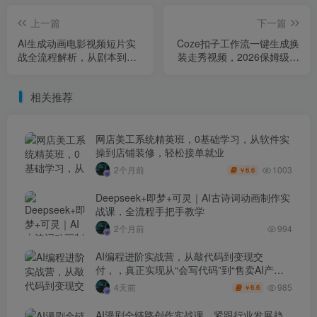
上一篇
下一篇
AI生成动画电影视频短片实
Coze扣子工作流一键生成换
战全流程解析，从剧本到分
装走秀视频，2026保姆级搭
镜到人物一致性等手把手教
建教程来啦，直接生成换装
你
走秀视频全流程
相关推荐
网店美工系统精英班，0基础学习，从软件实
操到店铺装修，轻松接单就业
1003
2个月前
6.6
￥
Deepseek+即梦+可灵｜AI古诗词动画制作实
战课，全流程手把手教学
2个月前
994
AI编程进阶实战营，从敲代码到变现交
付，，真正实现从“会写代码”到“售卖AI产品
盈利”的跨越
985
4天前
6.6
￥
AI漫剧全链路创作实战课，紧跟行业发展趋