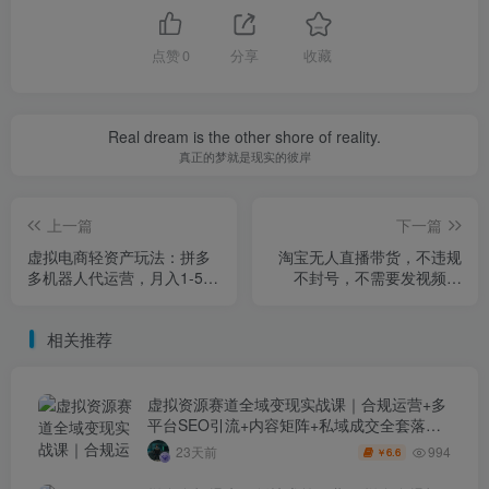
点赞
0
分享
收藏
Real dream is the other shore of reality.
真正的梦就是现实的彼岸
上一篇
下一篇
虚拟电商轻资产玩法：拼多
淘宝无人直播带货，不违规
多机器人代运营，月入1-5W
不封号，不需要发视频，
的实战路径【揭秘】
300小时卖了14W！冲年货
节【揭秘】
相关推荐
虚拟资源赛道全域变现实战课｜合规运营+多
平台SEO引流+内容矩阵+私域成交全套落地
玩法
994
23天前
6.6
￥