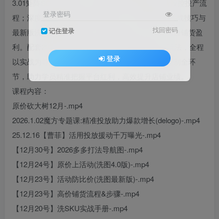
3.01矩阵SOP实操方法，拆解从起量到盈利的3阶段控投产流
登录密码
程；深度讲解新无限推荐流2.0玩法，传授洗SKU实战技巧与
找回密码
记住登录
最新版洗图防比价策略，助力实现原价上活动、高价铺货盈
利。配套2026多多打法导航图与原价砍大树核心玩法，全程
登录
以实战为导向，覆盖流量获取、活动运营、成本控制全环
节，助力学员精准把握平台红利，高效提升店铺业绩。
课程内容：
原价砍大树12月-.mp4
2026.1.02魔方专题课:精准投放助力爆款增长(delogo)-.mp4
25.12.16【曹菲】活用投放援动千万曝光-.mp4
【12月30号】2026多多打法导航图-.mp4
【12月24号】原价上活动(洗图4.0版)-.mp4
【12月23号】活动防比价(洗图最新版)-.mp4
【12月23号】高价铺货流程&步骤-.mp4
【12月20号】洗SKU实战手册-.mp4