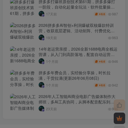
拼多多打爆班原创技术第61期，拼多多爆打
一阶段，自动化起量全玩法・软件批量操
作・投产优化・大促矩阵实战课
987
17天前
6.6
￥
2026拼多多AI智创+利润爆破双核爆款特训
营，收获底层逻辑、活动矩阵、付费优化、
0-1打爆SOP
19天前
963
14年老运营亲授，2026全新1688电商全栈运
营课，从入门到高阶落地，配套自动运营表
+工具包+直播诊断等
946
1个月前
6.6
￥
拼多多年费会员，实经验分享操，时长拉
满，干货拉满(更新26年06月08日)
942
1个月前
6.6
￥
2026年人工智能AI商业电影广告媒体制作大
师班，多AI工具协同，从脚本配音配乐到电
影级短片、品牌广告全流程实战（中英字
23天前
936
幕）