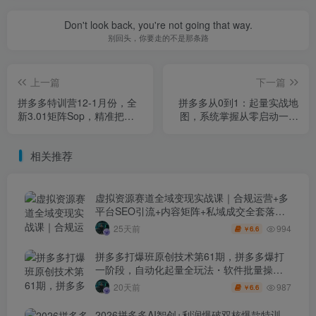
Don't look back, you're not going that way.
别回头，你要走的不是那条路
上一篇
下一篇
拼多多特训营12-1月份，全
拼多多从0到1：起量实战地
新3.01矩阵Sop，精准把握
图，系统掌握从零启动一个
平台红利，高效提升店铺业
拼多多店铺的完整操作流程
绩
相关推荐
虚拟资源赛道全域变现实战课｜合规运营+多
平台SEO引流+内容矩阵+私域成交全套落地
玩法
994
25天前
6.6
￥
拼多多打爆班原创技术第61期，拼多多爆打
一阶段，自动化起量全玩法・软件批量操
作・投产优化・大促矩阵实战课
987
20天前
6.6
￥
2026拼多多AI智创+利润爆破双核爆款特训