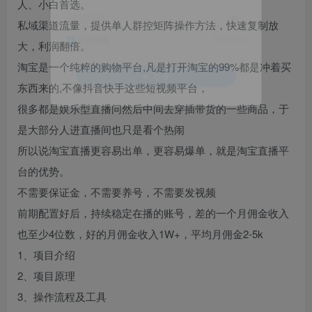
人、小白首选。
登录密码
私域渠道流量，提供单人群控矩阵操作方法，快速复制放
找回密码
记住登录
大，利润翻倍。
淘宝是一个纯粹的购物平台,凡是打开淘宝的99%都是冲着买
登录
东西来的,不像抖音快手这些短视频平台，
很多都是娱乐型直播问然后中间去穿插带货的一些商品，于
是大部分人进直播间也只是看个热闹
所以说淘宝直播更容易出单，更容易爆单，就是淘宝直播平
台的优势。
不需要保证金，不需要养号，不需要发视频
前期配置好后，持续稳定在播的账号，差的一个月佣金收入
也至少4位数，好的月佣金收入1W+，平均月佣金2-5k
1、项目介绍
2、项目原理
3、操作流程及工具