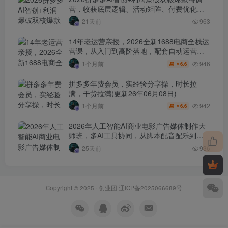
营，收获底层逻辑、活动矩阵、付费优化、
0-1打爆SOP
21天前
963
14年老运营亲授，2026全新1688电商全栈运
营课，从入门到高阶落地，配套自动运营表
+工具包+直播诊断等
946
1个月前
6.6
￥
拼多多年费会员，实经验分享操，时长拉
满，干货拉满(更新26年06月08日)
942
1个月前
6.6
￥
2026年人工智能AI商业电影广告媒体制作大
师班，多AI工具协同，从脚本配音配乐到电
影级短片、品牌广告全流程实战（中英字
25天前
936
幕）
Copyright © 2025 ·
创业团
辽ICP备2025066689号