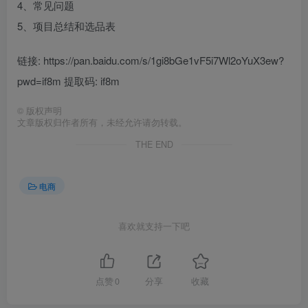
4、常见问题
5、项目总结和选品表
链接: https://pan.baidu.com/s/1gi8bGe1vF5i7Wl2oYuX3ew?
pwd=if8m 提取码: if8m
©
版权声明
文章版权归作者所有，未经允许请勿转载。
THE END
电商
喜欢就支持一下吧
点赞
0
分享
收藏