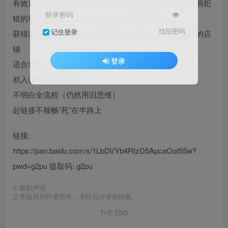
有效避免在链接制作、定价、冷启动等关键环节中最容易犯
登录密码
错的地方
找回密码
记住登录
获得清晰的行动清单，课后就能一步步执行，启动自己的店
铺
登录
适合对象
初入课程/刚起步新手
不明白全流程（仍然用旧思维）
起链接不顺畅“死”在半路上
链接:
https://pan.baidu.com/s/1LbDVYb4RtzD5ApcaOot55w?
pwd=g2pu 提取码: g2pu
©
版权声明
文章版权归作者所有，未经允许请勿转载。
THE END