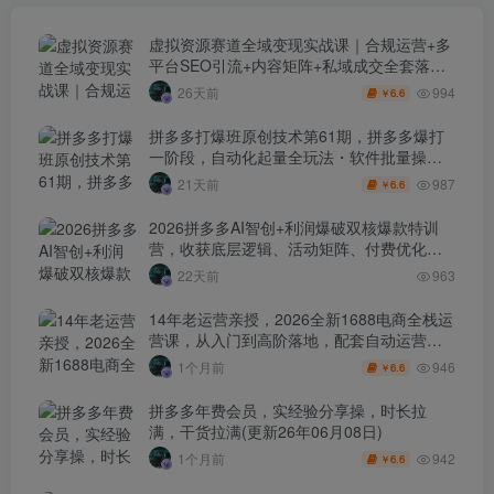
虚拟资源赛道全域变现实战课｜合规运营+多
平台SEO引流+内容矩阵+私域成交全套落地
玩法
994
26天前
6.6
￥
拼多多打爆班原创技术第61期，拼多多爆打
一阶段，自动化起量全玩法・软件批量操
作・投产优化・大促矩阵实战课
987
21天前
6.6
￥
2026拼多多AI智创+利润爆破双核爆款特训
营，收获底层逻辑、活动矩阵、付费优化、
0-1打爆SOP
22天前
963
14年老运营亲授，2026全新1688电商全栈运
营课，从入门到高阶落地，配套自动运营表
+工具包+直播诊断等
946
1个月前
6.6
￥
拼多多年费会员，实经验分享操，时长拉
满，干货拉满(更新26年06月08日)
942
1个月前
6.6
￥