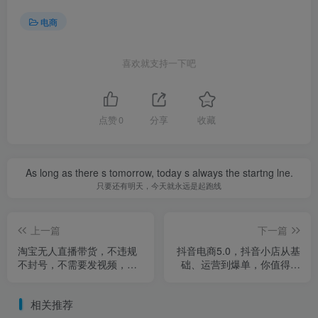
电商
喜欢就支持一下吧
点赞
0
分享
收藏
As long as there s tomorrow, today s always the startng lne.
只要还有明天，今天就永远是起跑线
上一篇
下一篇
淘宝无人直播带货，不违规
抖音电商5.0，抖音小店从基
不封号，不需要发视频，
础、运营到爆单，你值得拥
300小时卖了14W！冲年货
有（更新26年）
节【揭秘】
相关推荐