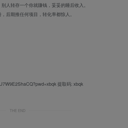
，别人转存一个你就賺钱，妥妥的睡后收入。
粉，后期推任何项目，转化率都惊人。
S34U7W9E2ShaCQ?pwd=xbqk 提取码: xbqk
THE END