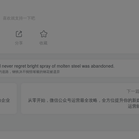
喜欢就支持一下吧
分享
收藏
ill never regret bright spray of molten steel was abandoned.
的道路，钢铁决不惋惜璀璨的钢花被遗弃
下一
力企业
从零开始，微信公众号运营最全攻略，全方位提升你的新
运营