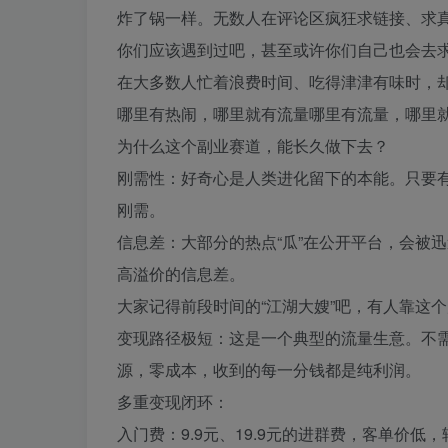
炸了锅一样。无数人在评论区疯狂求链接、求
你们应该遇到过吧，甚至或许你们自己也会去
在大多数人忙着浪费时间、吃得津津有味时，
哪里有热闹，哪里就有流量哪里有流量，哪里
为什么这个副业赛道，能长久做下去？
刚需性：好奇心是人类进化留下的本能。只要
刚需。
信息差：大部分的热点“瓜”在公开平台，会被迅
高溢价的信息差。
大家记得前段时间的“江湖大嫂”吧，有人靠这
变现路径极短：这是一个典型的流量生意。不
源，零成本，收到的每一分钱都是纯利润。
多重变现闭环：
入门费：9.9元、19.9元的进群费，客单价低