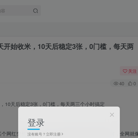
5天开始收米，10天后稳定3张，0门槛，每天两
关注
40
0
登录
某个网红突然翻车，或者一段神秘视频在朋友圈疯传时，全网就
没有账号？立即注册