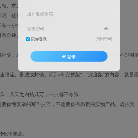
真相、求完整版…等等
用户名或邮箱
求吧…这就是吃瓜群众的力量。
却有一小撮敏锐的互联网老司机已经悄悄展开了手脚。
登录密码
就有金钱。
找回密码
记住登录
有社交，就有八卦。只要有八卦，就有需求。这是一种永不过时
登录
速限流、删减或封锁。而那种“完整版”、“深度版”的内容，就是
个瓜，几天之内搞几万，一点都不夸张…
需要你懂复杂的写作技巧，不需要你有昂贵的实物产品。虚拟资
，转化率极高。