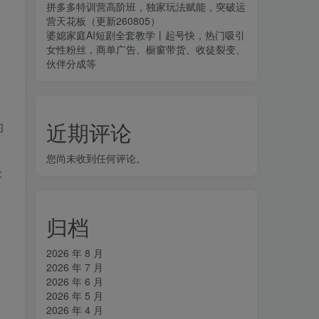
拼多多特训营高阶班，独家玩法赋能，突破运
营天花板（更新260805）
婆媳家庭AI短剧全套教学丨起号快，热门吸引
女性粉丝，商单广告、橱窗带货、收徒裂变、
伙伴分成等
近期评论
的
您尚未收到任何评论。
最
归档
2026 年 8 月
2026 年 7 月
2026 年 6 月
2026 年 5 月
2026 年 4 月