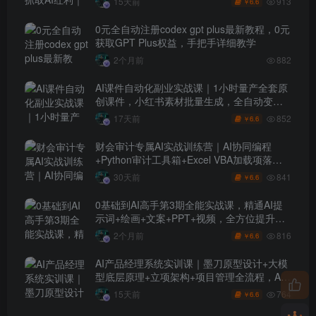
913
15天前
6.6
￥
0元全自动注册codex gpt plus最新教程，0元
获取GPT Plus权益，手把手详细教学
2个月前
882
AI课件自动化副业实战课｜1小时量产全套原
创课件，小红书素材批量生成，全自动变现
管线复刻，半年卖3000单
852
17天前
6.6
￥
财会审计专属AI实战训练营｜AI协同编程
+Python审计工具箱+Excel VBA加载项落地
（更新0710）
841
30天前
6.6
￥
0基础到AI高手第3期全能实战课，精通AI提
示词+绘画+文案+PPT+视频，全方位提升效
率与副业收益
816
2个月前
6.6
￥
AI产品经理系统实训课｜墨刀原型设计+大模
型底层原理+立项架构+项目管理全流程，AI
产品落地实战教程
764
15天前
6.6
￥