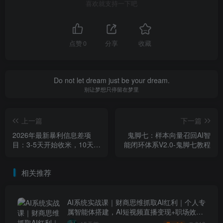
喜欢就支持一下吧
点赞
0
分享
收藏
Do not let dream just be your dream.
别让梦想只停留在梦里
上一篇
下一篇
2026年最新暴利信息差项
鬼脚七：样本向量召回AI智
目：3-5天开始收米，10天后
能闭环体系V2.0-鬼脚七教程
稳定3张，0门槛，每天两三
个小时搞定
相关推荐
AI系统实战课｜财商思维抓取AI红利｜个人专
属智能体搭建，AI短视频直播变现+职场效率
升级全套教程