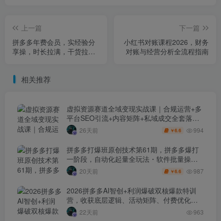
上一篇
下一篇
拼多多年费会员，实经验分
小红书对账课程2026，财务
享操，时长拉满，干货拉满
对账与经营分析全流程指南
(更新26年1月)
相关推荐
虚拟资源赛道全域变现实战课｜合规运营+多
平台SEO引流+内容矩阵+私域成交全套落地
玩法
994
26天前
6.6
￥
拼多多打爆班原创技术第61期，拼多多爆打
一阶段，自动化起量全玩法・软件批量操
作・投产优化・大促矩阵实战课
987
20天前
6.6
￥
2026拼多多AI智创+利润爆破双核爆款特训
营，收获底层逻辑、活动矩阵、付费优化、
0-1打爆SOP
22天前
963