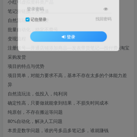
小红书虚拟资科类产品
登录密码
笔记挂链接，不直播
找回密码
记住登录
自然流玩法，微付费
批量自动化，稳定不费号
登录
变现流程
注册账号—开通店铺添加商品—发表带货笔记—投付费–淘宝
采购发货
项目的特点与优势
项目简单，对能力要求不高，基本不存在太多的个体能力差
异
自然流玩法，低投入，纯利润
确定性高，只要做就能拿到结果，不损失时间成本
纯原创，不存在搬运等问题
80%自动化，解决人工问题
本质是数学问题，谁的号多品多笔记多，谁就賺钱