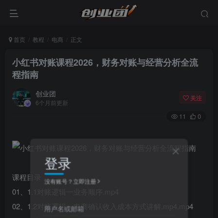
首页
教程
电商
正文
小红书对账课程2026，财务对账与经营分析全流
程指南
创业团
关注
6个月前更新
11
0
登录
课程目录
没有账号？立即注册
01、1.1对账逻辑一业务顺序.mp4
02、1.2对账逻辑一电商确认收入成本方式讲解.mp4.mp4
用户名或邮箱