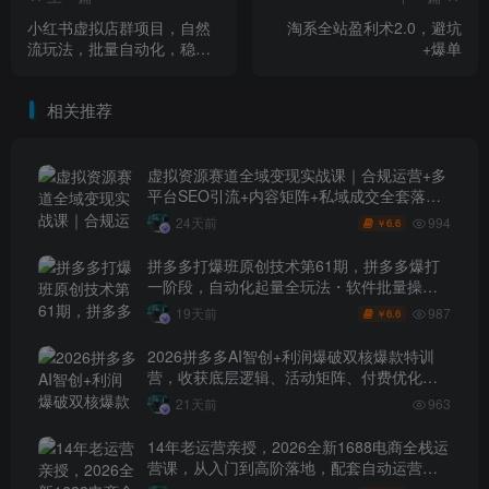
小红书虚拟店群项目，自然
淘系全站盈利术2.0，避坑
流玩法，批量自动化，稳定
+爆单
不费号，单账号的月利润2-
4k，可多店矩阵
相关推荐
虚拟资源赛道全域变现实战课｜合规运营+多
平台SEO引流+内容矩阵+私域成交全套落地
玩法
994
24天前
6.6
￥
拼多多打爆班原创技术第61期，拼多多爆打
一阶段，自动化起量全玩法・软件批量操
作・投产优化・大促矩阵实战课
987
19天前
6.6
￥
2026拼多多AI智创+利润爆破双核爆款特训
营，收获底层逻辑、活动矩阵、付费优化、
0-1打爆SOP
21天前
963
14年老运营亲授，2026全新1688电商全栈运
营课，从入门到高阶落地，配套自动运营表
+工具包+直播诊断等