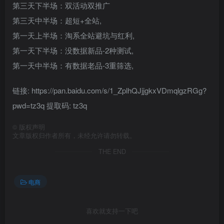
第三天下半场：双活动双推广
登录密码
第三天中半场：超短+全站,
找回密码
记住登录
第一天上半场：淘系全站避坑与红利,
第一天下半场：没数据新品-2种测试,
登录
第一天中半场：有数据老品-3重筛选,
链接: https://pan.baidu.com/s/1_ZplhQJjjgkxVDmqlgzRGg?
pwd=tz3q 提取码: tz3q
©
版权声明
文章版权归作者所有，未经允许请勿转载。
THE END
电商
喜欢就支持一下吧