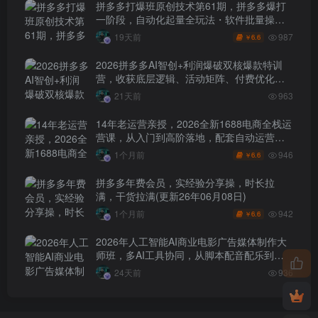
拼多多打爆班原创技术第61期，拼多多爆打
一阶段，自动化起量全玩法・软件批量操
作・投产优化・大促矩阵实战课
987
19天前
6.6
￥
2026拼多多AI智创+利润爆破双核爆款特训
营，收获底层逻辑、活动矩阵、付费优化、
0-1打爆SOP
21天前
963
14年老运营亲授，2026全新1688电商全栈运
营课，从入门到高阶落地，配套自动运营表
+工具包+直播诊断等
946
1个月前
6.6
￥
拼多多年费会员，实经验分享操，时长拉
满，干货拉满(更新26年06月08日)
942
1个月前
6.6
￥
2026年人工智能AI商业电影广告媒体制作大
师班，多AI工具协同，从脚本配音配乐到电
影级短片、品牌广告全流程实战（中英字
24天前
936
幕）