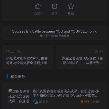
点赞
0
分享
收藏
Success is a battle between YOU and YOURSELF only.
成功是一场和自己的比赛
上一篇
下一篇
小红书对账课程2026，财务
淘宝全套运营现场课程（更
对账与经营分析全流程指南
新26年1月），从基础到高
阶，拆解淘宝核心玩法
相关推荐
虚拟资源赛道全域变现实战课｜合规运营+多
平台SEO引流+内容矩阵+私域成交全套落地
玩法
994
24天前
6.6
￥