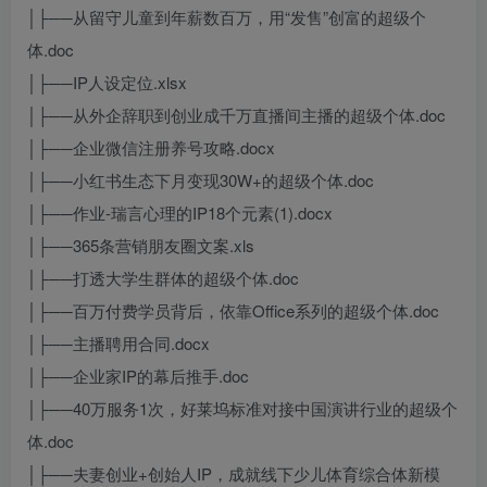
│├──从留守儿童到年薪数百万，用“发售”创富的超级个
体.doc
│├──IP人设定位.xlsx
│├──从外企辞职到创业成千万直播间主播的超级个体.doc
│├──企业微信注册养号攻略.docx
│├──小红书生态下月变现30W+的超级个体.doc
│├──作业-瑞言心理的IP18个元素(1).docx
│├──365条营销朋友圈文案.xls
│├──打透大学生群体的超级个体.doc
│├──百万付费学员背后，依靠Office系列的超级个体.doc
│├──主播聘用合同.docx
│├──企业家IP的幕后推手.doc
│├──40万服务1次，好莱坞标准对接中国演讲行业的超级个
体.doc
│├──夫妻创业+创始人IP，成就线下少儿体育综合体新模