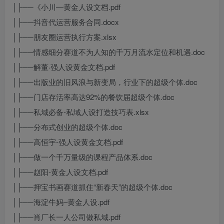
│├──《小川—黄金人设文档.pdf
│├──抖音代运营服务合同.docx
│├──朋友圈运营执行方案.xlsx
│├──情感细分赛道不为人知的千万月流水定位和机遇.doc
│├──解董·强人设黄金文档.pdf
│├──出版业的旧风浪与新变局，行业下的超级个体.doc
│├──门店存活率高达92%的餐饮届超级个体.doc
│├──私域必备-私域人设打造技巧表.xlsx
│├──分布式创业的超级个体.doc
│├──高恒宇-强人设黄金文档.pdf
│├──做一个千万量级的课程产品体系.doc
│├──赵阳-黄金人设文档.pdf
│├──押宝书画赛道抓住“新春天”的超级个体.doc
│├──海淀牛妈–黄金人设.pdf
│├──肖厂长一人公司做私域.pdf