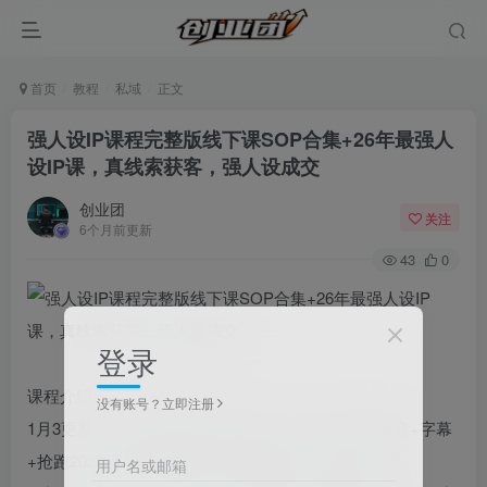
首页
教程
私域
正文
强人设IP课程完整版线下课SOP合集+26年最强人
设IP课，真线索获客，强人设成交
创业团
关注
6个月前更新
43
0
登录
课程介绍：
没有账号？立即注册
1月3更新，149页完整版SOP课件+三天15节全程录音+字幕
+抢跑2026·高客单年度大课!!!想赚米看厂长就好了!!!!
用户名或邮箱