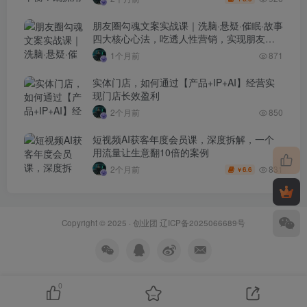
朋友圈勾魂文案实战课｜洗脑·悬疑·催眠·故事
四大核心心法，吃透人性营销，实现朋友圈
不销而售被动成交
1个月前
871
实体门店，如何通过【产品+IP+AI】经营实
现门店长效盈利
2个月前
850
短视频AI获客年度会员课，深度拆解，一个
用流量让生意翻10倍的案例
831
2个月前
6.6
￥
Copyright © 2025 ·
创业团
辽ICP备2025066689号
0