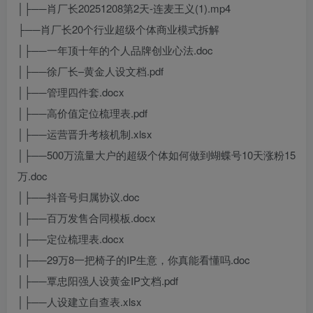
│├──肖厂长20251208第2天-连麦王义(1).mp4
├──肖厂长20个行业超级个体商业模式拆解
│├──一年顶十年的个人品牌创业心法.doc
│├──徐厂长–黄金人设文档.pdf
│├──管理四件套.docx
│├──高价值定位梳理表.pdf
│├──运营晋升考核机制.xlsx
│├──500万流量大户的超级个体如何做到蝴蝶号10天涨粉15
万.doc
│├──抖音号归属协议.doc
│├──百万发售合同模板.docx
│├──定位梳理表.docx
│├──29万8一把椅子的IP生意，你真能看懂吗.doc
│├──覃忠阳强人设黄金IP文档.pdf
│├──人设建立自查表.xlsx