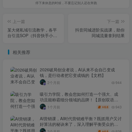
停下来休息的时候，不要忘记别人还在奔跑
上一篇
下一篇
某大佬私域引流教学，各平
抖音同城进阶实战课，助你
台引流SOP（抖音快手小红
同城流量拿到结果
书微信QQ等），思路+流程
+话术+变现
相关推荐
2026破局创业者说，AI从来不会自己变成
钱，是行动者把它变成钱的【文档】
2个月前
944
吸引力学院，教会您如何打造一个强大、成
功且能称霸细分领域的品牌！【原创双语字
幕】
943
1个月前
6.6
￥
AI营销课，AI时代营销难平衡？既抓用户又讨
好算法的秘诀来了，深入理解平衡受众的需
求【原创双语字幕】
926
2个月前
6.6
￥