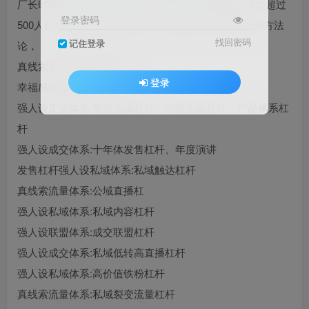
厂长时隔2个月，选代了50%，增加了100多页PPT这次超过
登录密码
500人付12800参加的万元大课一个微信1千万净利润的方法
找回密码
记住登录
论，
真线索获客，强人设成交
登录
幸福感创业导论:
强人设定位体系:商业人设杠杆、内容人设杠杆、产品体系杠
杆
强人设成交体系:十年体发售杠杆、年度演讲
发售杠杆强人设私域体系:私域触达杠杆
真线索流量体系:公域直播杠
强人设私域体系:私域内容杠杆
强人设联盟体系:成交联盟杠杆
强人设成交体系:私域低转高直播杠杆
强人设私域体系:高价值铁粉杠杆
真线索流量体系:私域裂变流量杠杆