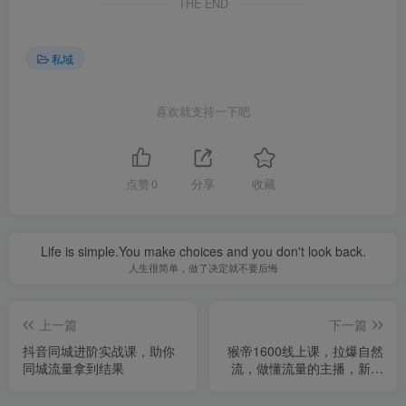
THE END
私域
喜欢就支持一下吧
点赞
0
分享
收藏
Life is simple.You make choices and you don't look back.
人生很简单，做了决定就不要后悔
上一篇
下一篇
抖音同城进阶实战课，助你
猴帝1600线上课，拉爆自然
同城流量拿到结果
流，做懂流量的主播，新规
政策下，自然流破圈攻略
【更新26年1月】