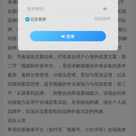
本课程《内容时代的全域获客课》（2026年1月版）聚焦于
登录密码
在新媒体内容时代，如何系统地从基础内容能力构建，实现
找回密码
记住登录
高效精准获客，并最终升级为具有市场竞争力的强人设IP品
牌。课程摒弃空泛理论，采用“模板+原理”双轨教学法。核心
登录
内容分为三大部分：第一节「文案/语言基本功」，深入拆解
如何通过文字细节、可视化、特定细节、故事感与尖峰时
刻、节奏感及文案结构，打造直击用户心智的优质文案；第
二节「视频制作基本功」，系统讲解视频创作者必备的基本
素质、素材分类管理、分镜头思维、景别与景深运用，以及
高级的图层思维，提升视频的专业表现力与信息密度；第三
节「从获客到品牌」，则整合前两项基础能力，讲授如何将
内容能力应用于全域获客实战，并系统地构建、强化个人或
品牌IP，实现从流量获取到品牌价值沉淀的跨越。
适合人群
希望在新媒体平台（如抖音、视频号、小红书等）实现有效