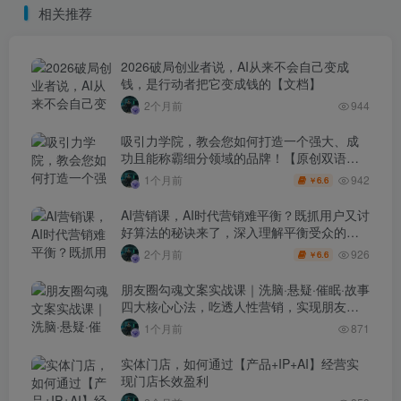
相关推荐
2026破局创业者说，AI从来不会自己变成
钱，是行动者把它变成钱的【文档】
2个月前
944
吸引力学院，教会您如何打造一个强大、成
功且能称霸细分领域的品牌！【原创双语字
幕】
942
1个月前
6.6
￥
AI营销课，AI时代营销难平衡？既抓用户又讨
好算法的秘诀来了，深入理解平衡受众的需
求【原创双语字幕】
926
2个月前
6.6
￥
朋友圈勾魂文案实战课｜洗脑·悬疑·催眠·故事
四大核心心法，吃透人性营销，实现朋友圈
不销而售被动成交
1个月前
871
实体门店，如何通过【产品+IP+AI】经营实
现门店长效盈利