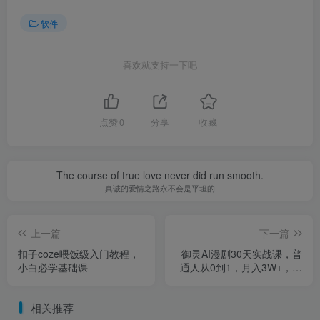
软件
喜欢就支持一下吧
点赞
0
分享
收藏
The course of true love never did run smooth.
真诚的爱情之路永不会是平坦的
上一篇
下一篇
扣子coze喂饭级入门教程，
御灵AI漫剧30天实战课，普
小白必学基础课
通人从0到1，月入3W+，别
错过这个百亿级新赛（完
结）
相关推荐