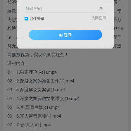
却不知道怎么打通变现路径，只能看着别人賺得盆满钵满？
登录密码
这款抖音千万粉丝博主亲授的影视解说精选独家实战课，专
找回密码
记住登录
为想深耕影视解说赛道、涨粉变现的创作者量身打造！千万
粉博主把自己从0到千万粉丝的独家经验浓缩成可复制的方法
登录
论，从爆款选题、黄金文案、剪辑技巧到合规变现，全程干
货无废话，手把手带你掌握影视解说的盈利密码，轻松打造
高播放视频，实现流量变现金！
课程内容：
01、1.独家理论课(1).mp4
02、2.深度文案的准备工作(1).mp4
03、3.深度解说文案课(1).mp4
04、4.深度文案解说文案课(2)(1).mp4
05、5.音(逗哥克隆)(1).mp4
06、6.真人声音克隆(1).mp4
07、7.音(真人)(1).mp4