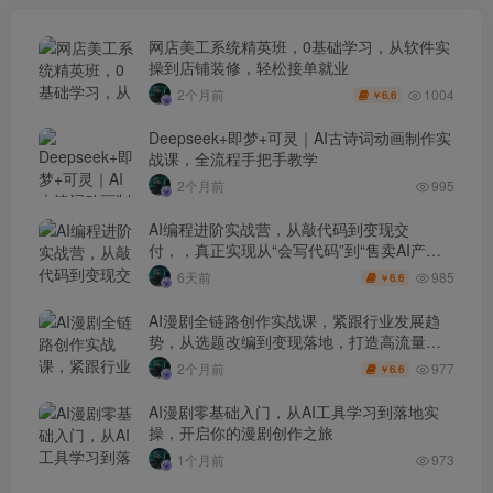
网店美工系统精英班，0基础学习，从软件实
操到店铺装修，轻松接单就业
1004
2个月前
6.6
￥
Deepseek+即梦+可灵｜AI古诗词动画制作实
战课，全流程手把手教学
2个月前
995
AI编程进阶实战营，从敲代码到变现交
付，，真正实现从“会写代码”到“售卖AI产品
盈利”的跨越
985
6天前
6.6
￥
AI漫剧全链路创作实战课，紧跟行业发展趋
势，从选题改编到变现落地，打造高流量优
质作品
977
2个月前
6.6
￥
AI漫剧零基础入门，从AI工具学习到落地实
操，开启你的漫剧创作之旅
1个月前
973