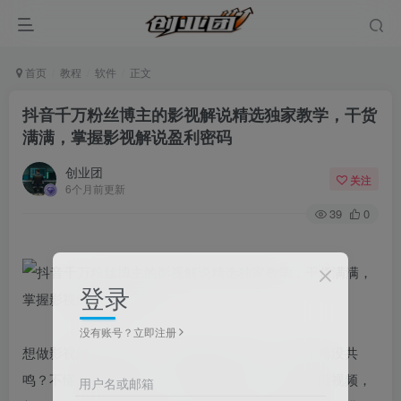
首页
教程
软件
正文
抖音千万粉丝博主的影视解说精选独家教学，干货
满满，掌握影视解说盈利密码
创业团
关注
6个月前更新
39
0
登录
没有账号？立即注册
想做影视解说短视频，却选题老套没流量、文案干瘪没共
鸣？不懂合规二创技巧，怕侵权被封号？辛辛苦苦做视频，
用户名或邮箱