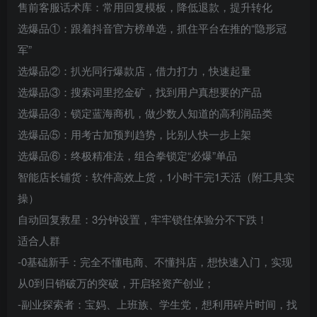
售前客服话术库：常用回复模板，降低退款，提升转化
选爆品①：跟着抖音官方榜单选，抓住平台在推的“隐形冠
军”
选爆品②：扒光同行爆款店，借力打力，快速起量
选爆品③：搜索词里挖金矿，找到用户真想要的产品
选爆品④：锁定蓝海商机，做少数人知道的高利润品类
选爆品⑤：用考古加预判趋势，比别人快一步上架
选爆品⑥：终极精准法，组合拳锁定“必爆”单品
智能店长铺货：软件高效上货，1小时干完1天活（附工具实
操）
自动回复救星：3分钟设置，牢牢锁住体验分不下跌！
适合人群
-0基础新手：完全不懂电商、不懂抖店，想快速入门，实现
从0到日销破万的突破，开启轻资产创业；
-副业探索者：宝妈、上班族、学生党，想利用碎片时间，找