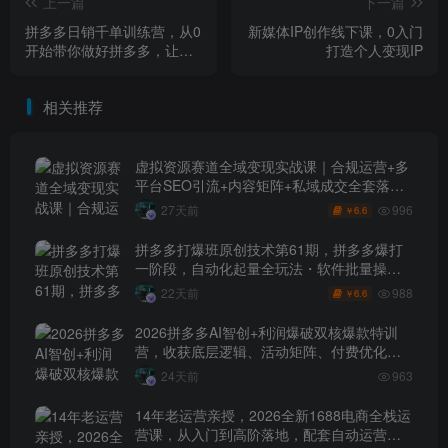
上一篇
下一篇
拼多多日销千单训练营，从0
新媒体IP创作线下课，0入门
开始带你做好拼多多，让日
打造个人变现IP
销千单可以快速复制(更新26
年1月)
相关推荐
虚拟资源赛道全域变现实战课｜合规运营+多
平台SEO引流+内容矩阵+私域成交全套落地
玩法
996
27天前
6.6
￥
拼多多打爆班原创技术第61期，拼多多爆打
一阶段，自动化起量全玩法・软件批量操
作・投产优化・大促矩阵实战课
988
22天前
6.6
￥
2026拼多多AI智创+利润爆破双核爆款特训
营，收获底层逻辑、活动矩阵、付费优化、
0-1打爆SOP
24天前
963
14年老运营亲授，2026全新1688电商全栈运
营课，从入门到高阶落地，配套自动运营表