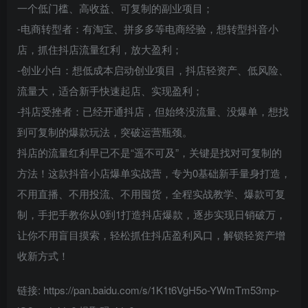
一个低门槛、高收益、可复制的副业项目；
-电商转型者：有淘宝、拼多多等电商经验，想转型抖音小
店，抓住抖店流量红利，放大盈利；
-创业小白：想低成本启动创业项目，抖店轻资产、低风险、
流量大，适合新手快速起店、实现盈利；
-抖店受挫者：已经开通抖店，但始终没流量、没爆单，想找
到可复制的爆款玩法，突破运营瓶颈。
抖店的流量红利早已不是“遥不可及”，关键是找对可复制的
方法！这款抖音小店爆单实战营，专为0基础新手量身打造，
不用直播、不用投流、不用囤货，全程实战教学、爆款可复
制，手把手教你从0到1打造抖店爆款，逐步实现日销破万，
让你不用盲目摸索，轻松抓住抖店盈利风口，解锁轻资产增
收新方式！
链接: https://pan.baidu.com/s/1K1t6VgH5o-YWmTm53mp-