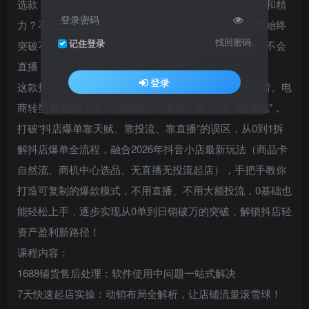
选款，要么没曝光，要么有曝光没转化，白白浪费时间和精
登录密码
力？不会优化商品、不懂引流逻辑，哪怕勉强出单，也始终
找回密码
记住登录
突破不了瓶颈，离日销破万遥不可及？担心投流烧钱、不会
直播，觉得抖店爆单只是“别人的神话”？
登录
这款抖音小店爆单实战营，专为0基础新手、副业探索者、电
商转型者量身打造！全程聚焦“可复制、重实战、能落地”，
打破“抖店爆单靠天赋、靠投流、靠直播”的误区，从0到1拆
解抖店爆单全流程，融合2026年抖音小店最新玩法（商品卡
自然流、商机中心选品、无直播无投流起店），手把手教你
打造可复制的爆款模式，不用直播、不用大额投流，0基础也
能轻松上手，逐步实现从0单到日销破万的突破，解锁抖店轻
资产盈利新路径！
课程内容：
1688铺货售后处理：软件使用中问题一站式解决
7天快速起店实操：动销布局全解析，让店铺流量滚雪球！