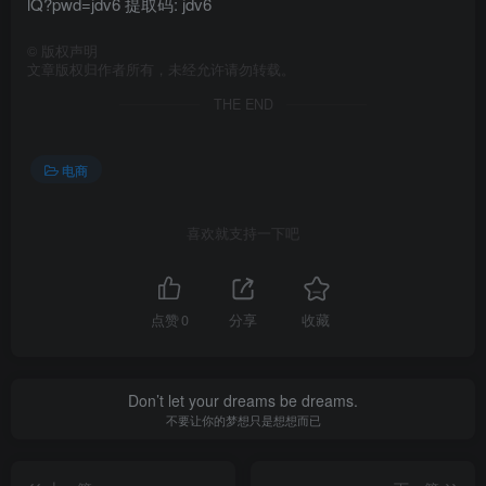
lQ?pwd=jdv6 提取码: jdv6
©
版权声明
文章版权归作者所有，未经允许请勿转载。
THE END
电商
喜欢就支持一下吧
点赞
0
分享
收藏
Don’t let your dreams be dreams.
不要让你的梦想只是想想而已