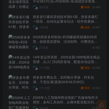
平台SEO引流+内容矩阵+私域成交全套落地
玩法
994
24天前
6.6
￥
拼多多打爆班原创技术第61期，拼多多爆打
一阶段，自动化起量全玩法・软件批量操
作・投产优化・大促矩阵实战课
987
19天前
6.6
￥
2026拼多多AI智创+利润爆破双核爆款特训
营，收获底层逻辑、活动矩阵、付费优化、
0-1打爆SOP
21天前
963
14年老运营亲授，2026全新1688电商全栈运
营课，从入门到高阶落地，配套自动运营表
+工具包+直播诊断等
946
1个月前
6.6
￥
拼多多年费会员，实经验分享操，时长拉
满，干货拉满(更新26年06月08日)
942
1个月前
6.6
￥
2026年人工智能AI商业电影广告媒体制作大
师班，多AI工具协同，从脚本配音配乐到电
影级短片、品牌广告全流程实战（中英字
24天前
936