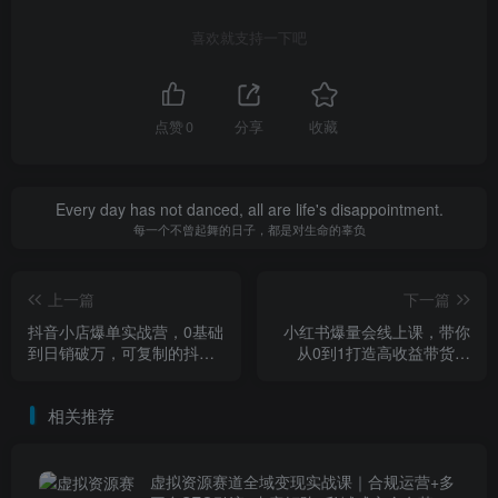
喜欢就支持一下吧
点赞
0
分享
收藏
Every day has not danced, all are life's disappointment.
每一个不曾起舞的日子，都是对生命的辜负
上一篇
下一篇
抖音小店爆单实战营，0基础
小红书爆量会线上课，带你
到日销破万，可复制的抖店
从0到1打造高收益带货账
爆款打造课程
号，想靠小红书带货年入
100w？现在机会来了
相关推荐
虚拟资源赛道全域变现实战课｜合规运营+多