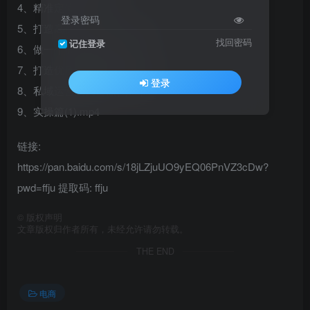
4、精准定位篇(1).mp4
登录密码
5、打造高价值个人IP(1).mp4
找回密码
记住登录
6、做一个值钱的校长(1).mp4
7、打造优质私域朋友圈(1).mp4
登录
8、私域运营的关键点(1).mp4
9、实操篇(1).mp4
链接:
https://pan.baidu.com/s/18jLZjuUO9yEQ06PnVZ3cDw?
pwd=ffju 提取码: ffju
©
版权声明
文章版权归作者所有，未经允许请勿转载。
THE END
电商