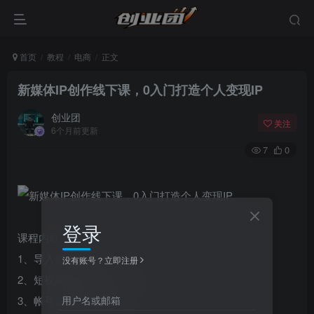
首页
教程
电商
正文
新媒体IP创作线下课，0入门打造个人变现IP
创业团
关注
6个月前更新
7
0
登录
课程内容:
1、导入篇(1).mp4
没有账号？立即注册
2、短视频底层逻辑(1).mp4
用户名或邮箱
3、帐号搭建篇(1).mp4