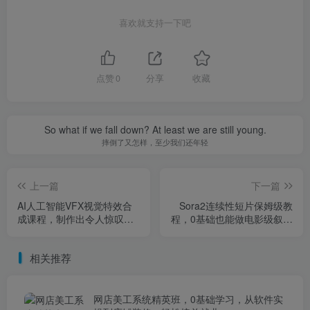
喜欢就支持一下吧
点赞
0
分享
收藏
So what if we fall down? At least we are still young.
摔倒了又怎样，至少我们还年轻
上一篇
下一篇
AI人工智能VFX视觉特效合
Sora2连续性短片保姆级教
成课程，制作出令人惊叹的
程，0基础也能做电影级叙事
电影级火焰、爆炸、角色和
视频
环境特效
相关推荐
网店美工系统精英班，0基础学习，从软件实