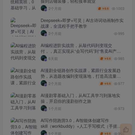
操到店铺装修，轻松接单就业
1003
2个月前
6.6
￥
Deepseek+即梦+可灵｜AI古诗词动画制作实
战课，全流程手把手教学
2个月前
995
AI编程进阶实战营，从敲代码到变现交
付，，真正实现从“会写代码”到“售卖AI产品
盈利”的跨越
985
6天前
6.6
￥
AI漫剧全链路创作实战课，紧跟行业发展趋
势，从选题改编到变现落地，打造高流量优
质作品
977
2个月前
6.6
￥
AI漫剧零基础入门，从AI工具学习到落地实
操，开启你的漫剧创作之旅
1个月前
973
AI写作陪跑营3.0，Ai智能体创建写作
skill（workbuddy）+人工手写模式（手搓模
式），去除AI痕迹（头条号、公众号、百家
968
1个月前
6.6
￥