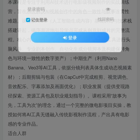
本课程是专注于利用AI技术进行电影级视频制作的实战训练
登录密码
营，旨在系统解决AI视频创作中的角色一致性与叙事连贯性
找回密码
记住登录
难题。课程从AIGC（人工智能生成内容）基础认知与技术栈
搭建讲起，循序渐进地引导学员完成从创意到成片的完整流
登录
程。核心内容包括：前期策划（运用ChatGPT等工具进行头
脑风暴、专业剧本创作、自动化生成分镜脚本及构建保持角
色与环境一致性的数字资产）；中期生产（利用Nano
Banana、Veo3等AI工具，依据分镜列表具体生成动态视频素
材）；后期剪辑与包装（在CapCut中完成粗剪、视觉调色、
音效配乐、字幕添加及画面优化）；职业发展（提供变现路
径探索、资源工具包及职业规划指导）。课程采用“故事为
先，工具为次”的理念，通过一个完整的微电影项目实操，教
授如何将AI工具无缝融入传统影视制作流程，产出具有电影
感的专业作品。
适合人群