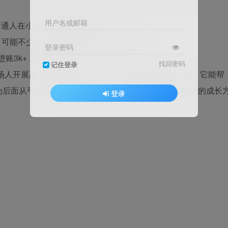
用户名或邮箱
普通人在小红书的搞钱机会。
，可能不少小伙伴都在朋友圈看到成绩单了。
登录密码
进账3k+，我都要羡慕了
找回密码
记住登录
场人开展副业的最低门槛，而且我们教你原创虚拟产品，它能帮
为后面从平台脱离出来积累资本。这也是我一路以来受益的成长
登录