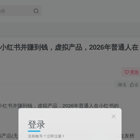
小红书并賺到钱，虚拟产品，2026年普通人在
关注
5
0
登录
产品(无需物流发货的都属于此类)和知识IP，每个月都在发榜
没有账号？立即注册