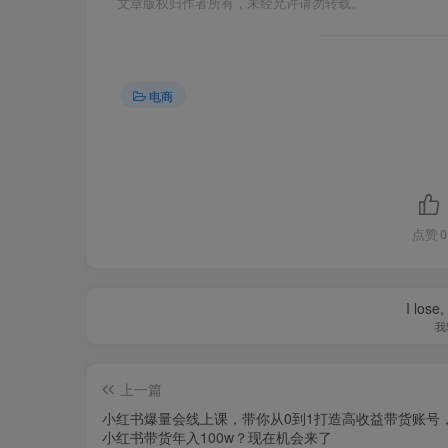
文章版权归作者所有，未经允许请勿转载。
电商
点赞
0
I lose,
我
上一篇
小红书爆量会线上课，带你从0到1打造高收益带货账号
小红书带货年入100w？现在机会来了