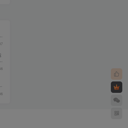
・
87
运
46
影
36