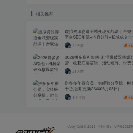
相关推荐
虚拟资源赛道全域变现实战课｜合规
平台SEO引流+内容矩阵+私域成交
玩法
24天前
6
￥
2026拼多多AI智创+利润爆破双核爆
营，收获底层逻辑、活动矩阵、付费优
1打爆SOP
21天前
拼多多年费会员，实经验分享操，时
干货拉满(更新26年06月08日)
1个月前
6
￥
Copyright © 2025 ·
创业团
辽ICP备20250