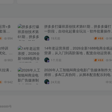
运营+多
拼多多打爆班原创技术第61期，拼多多爆打
全套落地
一阶段，自动化起量全玩法・软件批量操作
投产优化・大促矩阵实战课
994
9
19天前
.6
6.6
￥
款特训
14年老运营亲授，2026全新1688电商全栈
化、0-
营课，从入门到高阶落地，配套自动运营表
+工具包+直播诊断等
9
963
1个月前
6.6
￥
长拉满，
2026年人工智能AI商业电影广告媒体制作大
师班，多AI工具协同，从脚本配音配乐到电
级短片、品牌广告全流程实战（中英字幕）
942
24天前
9
.6
66689号