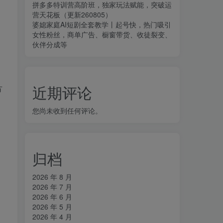
拼多多特训营高阶班，独家玩法赋能，突破运
营天花板（更新260805）
婆媳家庭AI短剧全套教学丨起号快，热门吸引
女性粉丝，商单广告、橱窗带货、收徒裂变、
伙伴分成等
近期评论
方
您尚未收到任何评论。
归档
2026 年 8 月
2026 年 7 月
2026 年 6 月
2026 年 5 月
2026 年 4 月