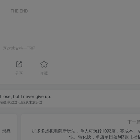
THE END
喜欢就支持一下吧
分享
收藏
 I lose, but I never give up.
输过,我败过,但我从未放弃过
下一
，想靠
拼多多虚拟电商新玩法，单人可玩转10家店，零成本、
快、转化快，单店单日盈利3张【揭