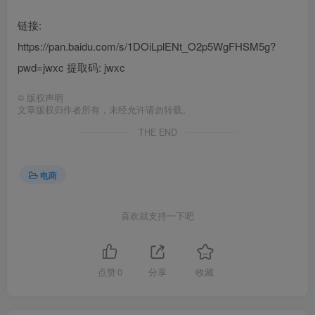
链接:
https://pan.baidu.com/s/1DOiLplENt_O2p5WgFHSM5g?
pwd=jwxc 提取码: jwxc
©
版权声明
文章版权归作者所有，未经允许请勿转载。
THE END
电商
喜欢就支持一下吧
点赞
0
分享
收藏