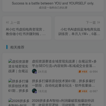
Success is a battle between YOU and YOURSELF only.
成功是一场和自己的比赛
上一篇
下一篇
AI小红书虚拟电商变现营，
小红书AI虚拟蓝海电商实战
教你做小红书并賺到钱，虚
训练营，单月入1W+，0基础
拟产品，2026年普通人在小
打造睡后收入系统
红书的搞钱机会
相关推荐
虚拟资源赛道全域变现实战课｜合规运营+多
平台SEO引流+内容矩阵+私域成交全套落地
玩法
994
24天前
6.6
￥
拼多多打爆班原创技术第61期，拼多多爆打
一阶段，自动化起量全玩法・软件批量操
作・投产优化・大促矩阵实战课
987
18天前
6.6
￥
2026拼多多AI智创+利润爆破双核爆款特训
营，收获底层逻辑、活动矩阵、付费优化、