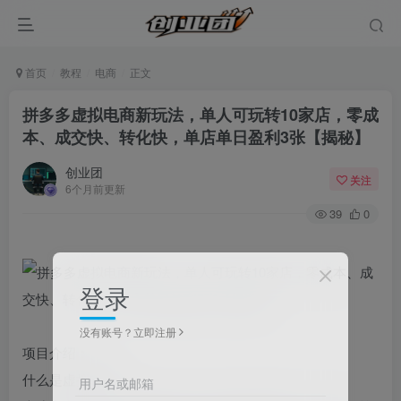
首页
教程
电商
正文
拼多多虚拟电商新玩法，单人可玩转10家店，零成
本、成交快、转化快，单店单日盈利3张【揭秘】
创业团
关注
6个月前更新
39
0
登录
没有账号？立即注册
项目介绍：
什么是虚拟电商
用户名或邮箱