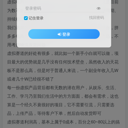
虚拟电商顾名思义就是在各大平台售卖虚拟产品，也是目前
登录密码
为数不多，非常适合普通人创业或兼职，并且能穿越同期、
找回密码
记住登录
持续稳定賺钱的好项目
我们选择的就是大家比较熟知而且经常来用的一个平台，拼
登录
多多电商平台，注册开通店铺，然后出售各种虚拟产品，不
用考虑物流发货问题
虚拟赛道的好处有很多，就比如一个新手小白就可以做，项
目最大的优势就是几乎没有任何技术壁垒，虽然收入的天花
板不是那么高，但是对于普通人来说，一个副业年收入几W
或者几十W已经很不错了
每一份虚拟产品背后都有无数的潜在用户，从娱乐、生活、
工作、学习乃至我们生活中的方方面面，都会有需求，这也
算是一个经久不衰很好的项目，它不需要引流，只需要选
品，上传产品，等待客户下单，然后自动发货即可
虚拟赛道利润高，基本上属于0成本，百分之60~80以上的搞