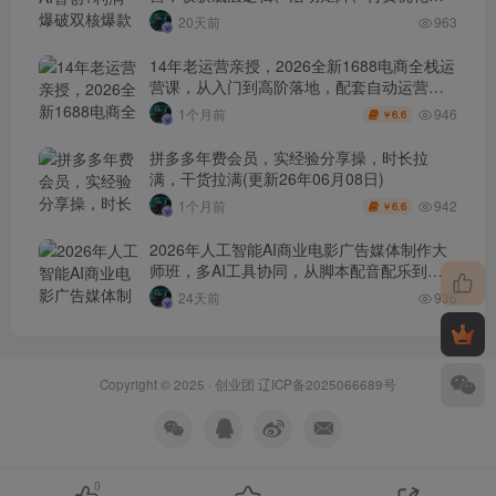
0-1打爆SOP
20天前
963
14年老运营亲授，2026全新1688电商全栈运
营课，从入门到高阶落地，配套自动运营表
+工具包+直播诊断等
946
1个月前
6.6
￥
拼多多年费会员，实经验分享操，时长拉
满，干货拉满(更新26年06月08日)
942
1个月前
6.6
￥
2026年人工智能AI商业电影广告媒体制作大
师班，多AI工具协同，从脚本配音配乐到电
影级短片、品牌广告全流程实战（中英字
24天前
936
幕）
Copyright © 2025 ·
创业团
辽ICP备2025066689号
0