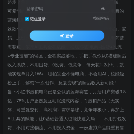
起步？羡慕别人躺着賺“睡后收入”，自己却找不到低门槛、
登录密码
可复制的路径？担心跟不上AI风口，错过小红书虚拟电商的
找回密码
记住登录
蓝海红利，看着别人单月入1W+，自己只能原地观望？
这款小红书AI虚拟蓝海电商实战训练营，专为0基础小白、宝
登录
妈、上班族、副业探索者量身打造！聚焦小红书虚拟电商蓝
海赛道，依托AI工具全程赋能，彻底打破“电商=囤货+投流
+专业技能”的误区，全程实战落地，手把手教你从0搭建睡后
收入系统，不用囤货、0投资、低竞争，每天花1-2小时，就
能实现单月入1W+，哪怕完全不懂电商、不会用AI，也能轻
松上手，解锁“一次创作、反复变现”的睡后收入新可能！
当下小红书虚拟电商已是公认的蓝海赛道，月活用户突破3.8
亿，78%用户更愿意互动沉浸式内容，而虚拟产品（无实
体、可重复交付、高利润）需求暴涨，竞争却极小，再加上
AI工具的赋能，让0基础普通人也能快速入局——不用打包发
货、不用对接物流、不用投入资金，一份虚拟产品能重复售