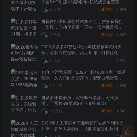
平台SEO引流+内容矩阵+私域成交全套落地
玩法
994
23天前
6.6
￥
拼多多打爆班原创技术第61期，拼多多爆打
一阶段，自动化起量全玩法・软件批量操
作・投产优化・大促矩阵实战课
987
18天前
6.6
￥
2026拼多多AI智创+利润爆破双核爆款特训
营，收获底层逻辑、活动矩阵、付费优化、
0-1打爆SOP
20天前
963
14年老运营亲授，2026全新1688电商全栈运
营课，从入门到高阶落地，配套自动运营表
+工具包+直播诊断等
946
1个月前
6.6
￥
拼多多年费会员，实经验分享操，时长拉
满，干货拉满(更新26年06月08日)
942
1个月前
6.6
￥
2026年人工智能AI商业电影广告媒体制作大
师班，多AI工具协同，从脚本配音配乐到电
影级短片、品牌广告全流程实战（中英字
23天前
936