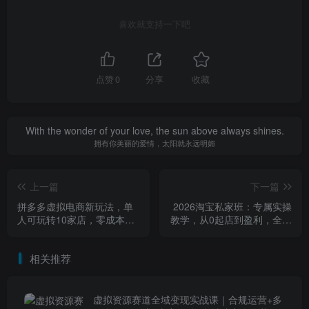
喜欢就支持一下吧
点赞
0
分享
收藏
With the wonder of your love, the sun above always shines.
拥有你美丽的爱情，太阳就永远明媚
上一篇
下一篇
拼多多虚拟电商新玩法，单
2026淘宝私家班：专属实操
人可玩转10家店，零成本、
教学，从0起店到盈利，全程
成交快、转化快，单店单日
手把手带练
盈利3张【揭秘】
相关推荐
虚拟资源赛道全域变现实战课｜合规运营+多