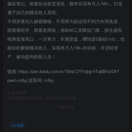
爆款笔记、搭建自动发货系统，最终实现单月入1W+，打造
属于自己的睡后收入系统。
不用羡慕别人躺着賺钱，不用再为副业找不到方向而焦虑，
跟着课程学、跟着老师练，借助AI工具降低门槛，抓住虚拟
电商蓝海风口，一次努力，长期受益，哪怕是0基础小白，也
能轻松解锁睡后收入，实现单月入1W+的目标，开启轻资
产、被动盈利的新人生！
链接: https://pan.baidu.com/s/10ha7JYYqIqj-hTq6Bfnz0A?
pwd=m8yj 提取码: m8yj
©
版权声明
文章版权归作者所有，未经允许请勿转载。
THE END
电商