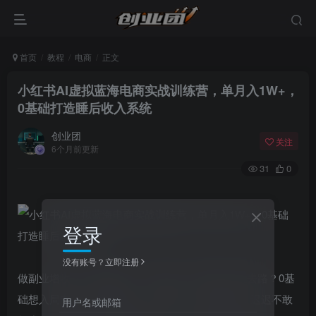
首页
教程
电商
正文
小红书AI虚拟蓝海电商实战训练营，单月入1W+，
0基础打造睡后收入系统
创业团
关注
6个月前更新
31
0
登录
没有账号？立即注册
做副业增收，却被“高投入、高竞争、耗时间”拦住去路？0基
础想入局电商，不懂选品、不会运营、没有货源，迟迟不敢
用户名或邮箱