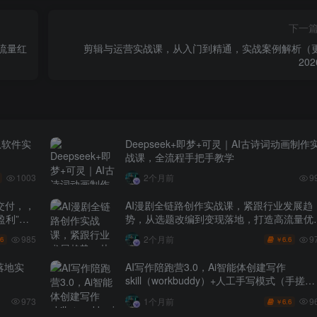
下一
，流量红
剪辑与运营实战课，从入门到精通，实战案例解析（
20
从软件实
Deepseek+即梦+可灵｜AI古诗词动画制作
战课，全流程手把手教学
1003
2个月前
9
交付，，
AI漫剧全链路创作实战课，紧跟行业发展趋
盈利”的
势，从选题改编到变现落地，打造高流量优
作品
985
9
2个月前
.6
6.6
￥
落地实
AI写作陪跑营3.0，Ai智能体创建写作
skill（workbuddy）+人工手写模式（手搓模
式），去除AI痕迹（头条号、公众号、百家
9
973
1个月前
6.6
￥
号）