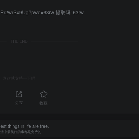
zhxPr2wrSx9Ug?pwd=63rw 提取码: 63rw
THE END
喜欢就支持一下吧
分享
收藏
st things in life are free.
生活中最美好的事都是免费的