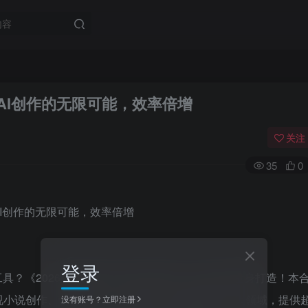
锁AI创作的无限可能，效率倍增
关注
35
0
登录
具？《2026豆包指令85+提示词合集》正是为你量身打造！本
视小说创作、营销策划、公文处理、职场技能等八大领域，提供
没有账号？立即注册