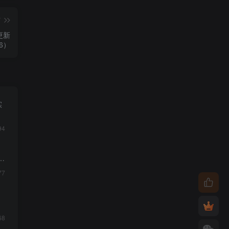
篇
更新
26）
实
94
质
77
68