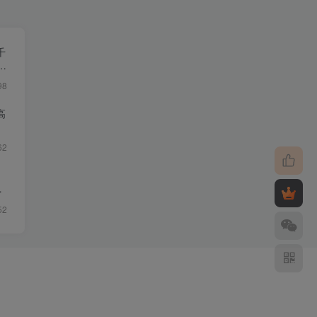
千
让
98
高
62
月
52