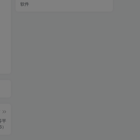
软件
篇
等平
6）