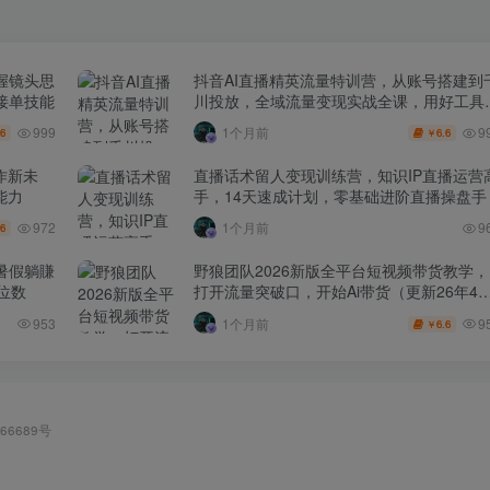
握镜头思
抖音AI直播精英流量特训营，从账号搭建到
接单技能
川投放，全域流量变现实战全课，用好工具
賺钱更简单
999
9
1个月前
.6
6.6
￥
作新未
直播话术留人变现训练营，知识IP直播运营
能力
手，14天速成计划，零基础进阶直播操盘手
972
1个月前
9
.6
暑假躺賺
野狼团队2026新版全平台短视频带货教学，
位数
打开流量突破口，开始Ai带货（更新26年4
25日）
9
953
1个月前
6.6
￥
66689号