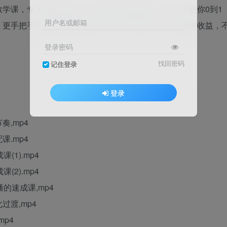
教学课，专为自媒体新人、副业探索者量身打造！不仅教你0到1
用户名或邮箱
，更手把手带你玩转抖音伙伴计划、分成计划、抖音精选收益，
登录密码
找回密码
记住登录
登录
,mp4
.mp4
1).mp4
2).mp4
的速成课,mp4
渡,mp4
p4