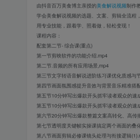
由抖音百万美食博主亲授的
美食解说视频
制作
学会美食解说视频的选题、文案、剪辑全流程
用专业技能，跟着学、照着做，轻松变现！
课程内容：
配套第二节- 综合课(重点)
第一节剪映软件的功能介绍.mp4
第二节.音频的所有应用场景,mp4
第三节文字转语音解说进阶练习课优化质感与节奏
第四节画面氛围感提升音效与背景音乐精准搭配课
第五节10分钟写出爆款开头抓牢读者观众的速成课(
第五节10分钟写出爆款开头抓牢读者观众的速成课(
第六节20分钟写出爆款整篇文案高转化、高传播
第七节透明度关键帧实操课搞定两个画面的叠化过
第八节画面剪辑必修课镜头处理与衔接逻辑(1).m