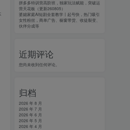
拼多多特训营高阶班，独家玩法赋能，突破运
营天花板（更新260805）
不
婆媳家庭AI短剧全套教学丨起号快，热门吸引
女性粉丝，商单广告、橱窗带货、收徒裂变、
伙伴分成等
近期评论
您尚未收到任何评论。
归档
2026 年 8 月
2026 年 7 月
2026 年 6 月
2026 年 5 月
2026 年 4 月