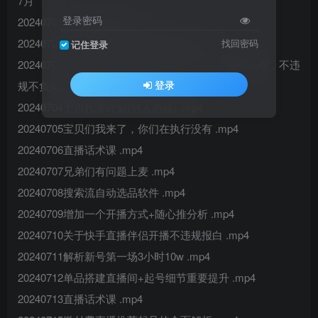
7月
登录密码
20240701无人新时代 .mp4
20240702无人细节播法+OBS推流手机 .mp4
找回密码
记住登录
20240703今晚更新全站免费开通及玩法 ，短视频流程，不违
登录
规不负向开播方式 .mp4
20240704千川托管计划(穷人勿碰) .mp4
20240705宝贝们我来了，你们在执行没有 .mp4
20240706直播话术课 .mp4
20240707兄弟们有问题上麦 .mp4
20240708搜索流自动选品软件 .mp4
20240709增加一个开播方式+随心推分析 .mp4
20240710关于快手直播伴侣开播不违规报白 .mp4
20240711解析新号第一场3小时10w .mp4
20240712单品搭建直播间+起号细节重要提升 .mp4
20240713直播话术课 .mp4