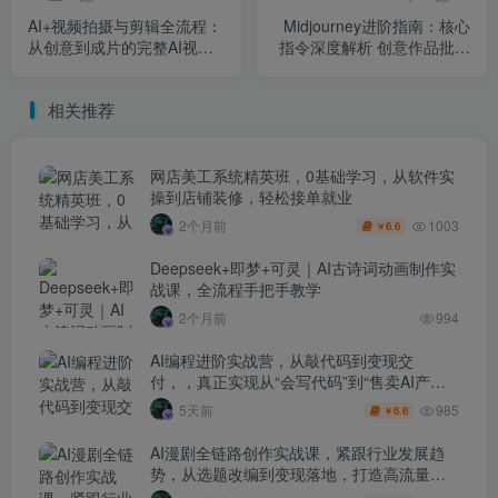
AI+视频拍摄与剪辑全流程：
Midjourney进阶指南：核心
从创意到成片的完整AI视频
指令深度解析 创意作品批量
制作能力(25节课
产出 个性化模型训练
Midjourney进阶指南：核心
相关推荐
指令深度解析 创意作品批量
产出 个性化模型训练
网店美工系统精英班，0基础学习，从软件实
操到店铺装修，轻松接单就业
1003
2个月前
6.6
￥
Deepseek+即梦+可灵｜AI古诗词动画制作实
战课，全流程手把手教学
2个月前
994
AI编程进阶实战营，从敲代码到变现交
付，，真正实现从“会写代码”到“售卖AI产品
盈利”的跨越
985
5天前
6.6
￥
AI漫剧全链路创作实战课，紧跟行业发展趋
势，从选题改编到变现落地，打造高流量优
质作品