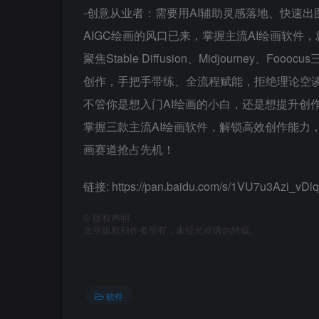
-创意从业者：需要用AI辅助灵感落地、快速
AIGC绘画的风口已来，掌握主流AI绘画软件
聚焦Stable Diffusion、Midjourne
创作，手把手带练、全流程赋能，拒绝理论空
不管你是想入门AI绘画的小白，还是想提升创
掌握三款主流AI绘画软件，解锁高效创作能力
画赛道抢占先机！
链接: https://pan.baidu.com/s/1VU7u3Azi_
©
版权声明
文章版权归作者所有，未经允许请勿转载。
软件