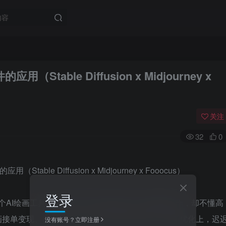
table Diffusion x Midjourney x
关注
32
0
登录
单个AI绘画工具，无法应对不同创作需求？懂基础操作，却不懂高
画接单变现、高效出图，自己却卡在软件应用、画面优化上，迟
没有账号？立即注册