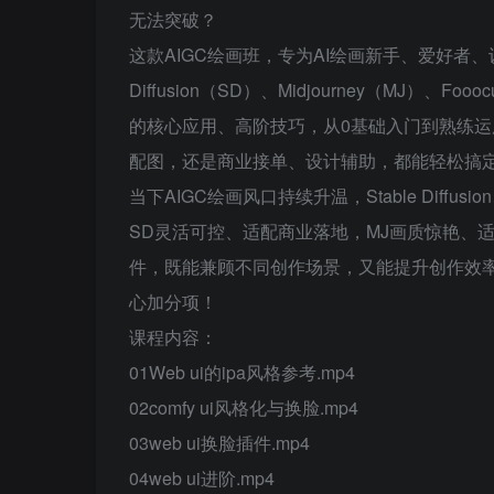
无法突破？
这款AIGC绘画班，专为AI绘画新手、爱好者、
Diffusion（SD）、Midjourney（M
的核心应用、高阶技巧，从0基础入门到熟练运
配图，还是商业接单、设计辅助，都能轻松搞定
当下AIGC绘画风口持续升温，Stable Diffus
SD灵活可控、适配商业落地，MJ画质惊艳、适
件，既能兼顾不同创作场景，又能提升创作效
心加分项！
课程内容：
01Web ui的ipa风格参考.mp4
02comfy ui风格化与换脸.mp4
03web ui换脸插件.mp4
04web ui进阶.mp4