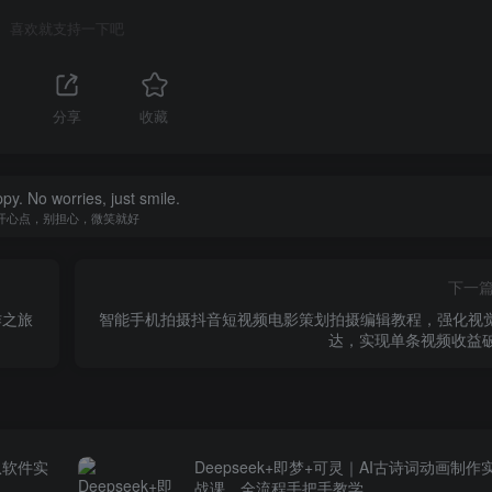
喜欢就支持一下吧
分享
收藏
py. No worries, just smile.
开心点，别担心，微笑就好
下一
作之旅
智能手机拍摄抖音短视频电影策划拍摄编辑教程，强化视
达，实现单条视频收益破
从软件实
Deepseek+即梦+可灵｜AI古诗词动画制作
战课，全流程手把手教学