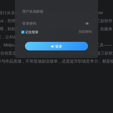
用户名或邮箱
设计从业者量身打造，聚焦三大主流AI绘画软件——Stable
J）、Fooocus，拒绝碎片化学习，全程实操教学，手把手教你吃透三款软件
登录密码
用，轻松解锁AI绘画全场景创作能力，不管是兴趣创作、自媒体
找回密码
记住登录
，让AI成为你的高效创作利器！
ion、Midjourney、Fooocus凭借各自优势，成为行业主流工具——
登录
合创意迸发，Fooocus简易高效、新手快速出图。掌握这三款软
率与作品质感，不管是做副业接单，还是提升职场竞争力，都是