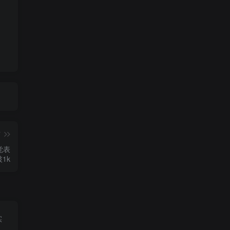
篇
觉表
1k
实