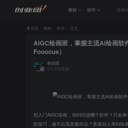
教程
软件
首页
教程
软件
正文
AIGC绘画班，掌握主流Ai绘画软件的应用（S
Fooocus）
创业团
5个月前更新
想入门AIGC绘画，却纠结选哪个软件？只会
阶技巧，做不出高质量作品？羡慕别人用AI绘