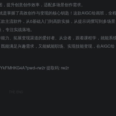
出图，提升创意创作效率，适配多场景创作需求。
，就是掌握了高效创作与变现的核心钥匙！这款AIGC绘画班，全
y、Fooocus三款主流软件，从0基础入门到高阶实操，从提示词撰写到多场景
谈，专注实战落地。
作能力、拓展变现渠道的爱好者、从业者，跟着课程学，就能系
，既能满足兴趣需求，又能赋能职场、实现技能变现，在AIGC绘
vDlqYkFMHKG4A?pwd=rw2r 提取码: rw2r
THE END