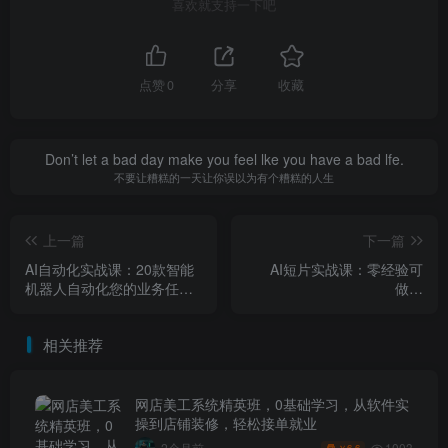
喜欢就支持一下吧
点赞
0
分享
收藏
Don’t let a bad day make you feel lke you have a bad lfe.
不要让糟糕的一天让你误以为有个糟糕的人生
上一篇
下一篇
AI自动化实战课：20款智能
AI短片实战课：零经验可
机器人自动化您的业务任
做，
务，轻松节省时间，降低成
Midjourney+ElevenLabs双
本，提升利润
工具，3步搞定成品
相关推荐
网店美工系统精英班，0基础学习，从软件实
操到店铺装修，轻松接单就业
1003
2个月前