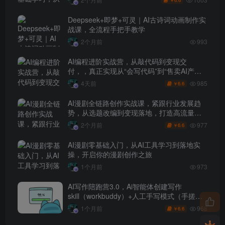
6.6
￥
Deepseek+即梦+可灵｜AI古诗词动画制作实
战课，全流程手把手教学
2个月前
993
AI编程进阶实战营，从敲代码到变现交
付，，真正实现从“会写代码”到“售卖AI产品
盈利”的跨越
985
4天前
6.6
￥
AI漫剧全链路创作实战课，紧跟行业发展趋
势，从选题改编到变现落地，打造高流量优
质作品
977
2个月前
6.6
￥
AI漫剧零基础入门，从AI工具学习到落地实
操，开启你的漫剧创作之旅
1个月前
973
AI写作陪跑营3.0，Ai智能体创建写作
skill（workbuddy）+人工手写模式（手搓模
式），去除AI痕迹（头条号、公众号、百家
968
1个月前
6.6
￥
号）