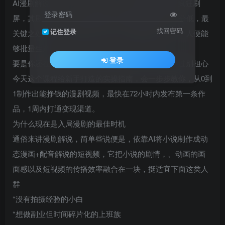
AI漫剧解说，正在，抖音、快手、视频号这类平台疯狂刷
登录密码
屏，其剧情紧凑，爽点还挺多且密集，制作成本10分低，最
找回密码
记住登录
关键之处在于，无需真人出镜、不用撰写脚本，一个人便能
够批量生产
登录
要是你还在迟疑，那可能已经错过第一拨红利，不过别担心
今天这个课程给新手打造的实操指南，会一步步教你，从0到
1制作出能挣钱的漫剧视频，最快在72小时内发布第一条作
品，1周内打通变现渠道。
为什么现在是入局漫剧的最佳时机
通俗来讲漫剧解说，简单些说便是，依靠AI将小说制作成动
态漫画+配音解说的短视频，它把小说的剧情，、动画的画
面感以及短视频的传播效率融合在一块，挺适宜下面这类人
群
*没有拍摄经验的小白
*想做副业但时间碎片化的上班族