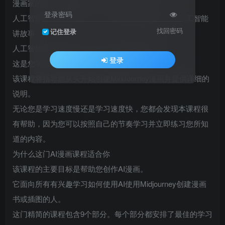
漫画家的AI，漫画排版AI工具，漫画人物AI
登录密码
人工智能漫画脚本编写、人工智能漫画创作课程、人工智能
找回密码
记住登录
讲故事
人工智能为积极主动的人创造了新的财富机会。
登录
这是您学习新技能并从中受益匪浅的机会。
该课程将指导您从头开始创建MidJourney漫画并提供详细的
说明。
无论您是学习速度慢还是学习速度快，您都会发现本课程很
有帮助，因为您可以按照自己的节奏学习并立即练习您所知
道的内容。
为什么这门AI漫画课程适合你
该课程的主要目标是帮助您创作AI漫画。
它面向所有有兴趣学习如何使用AI使用Midjourney创建漫画
书或插图的人。
这门精简的课程包含9个部分。每个部分都安排了最佳的学习