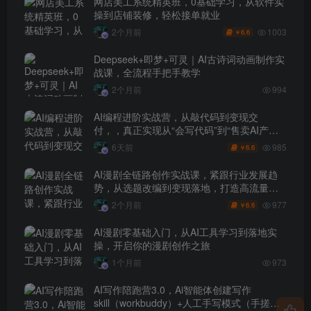
网店美工系统精英班，0基础学习，从软件实
操到店铺装修，轻松接单就业
1003
2个月前
6.6
￥
Deepseek+即梦+可灵｜AI古诗词动画制作实
战课，全流程手把手教学
2个月前
994
AI编程进阶实战营，从敲代码到变现交
付，，真正实现从“会写代码”到“售卖AI产品
盈利”的跨越
985
6天前
6.6
￥
AI漫剧全链路创作实战课，紧跟行业发展趋
势，从选题改编到变现落地，打造高流量优
质作品
977
2个月前
6.6
￥
AI漫剧零基础入门，从AI工具学习到落地实
操，开启你的漫剧创作之旅
1个月前
973
AI写作陪跑营3.0，Ai智能体创建写作
skill（workbuddy）+人工手写模式（手搓模