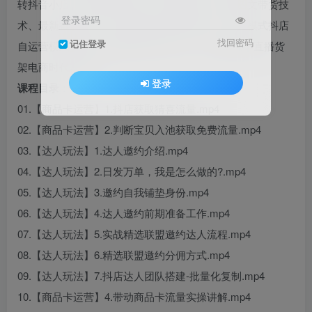
转抖音小店。主要内容包括：不动销起店、最新图文带货技
登录密码
术、最新截流运营、自然流商品卡爆发玩法、达人模式抖店
找回密码
记住登录
自运营模式拆解、短视频+商品卡打法、不拍拍摄不直播货
架电商时代等内容。
登录
课程目录：
01.【商品卡运营】1.抖店获取猜喜流量.mp4
02.【商品卡运营】2.判断宝贝入池获取免费流量.mp4
03.【达人玩法】1.达人邀约介绍.mp4
04.【达人玩法】2.日发万单，我是怎么做的?.mp4
05.【达人玩法】3.邀约自我铺垫身份.mp4
06.【达人玩法】4.达人邀约前期准备工作.mp4
07.【达人玩法】5.实战精选联盟邀约达人流程.mp4
08.【达人玩法】6.精选联盟邀约分佣方式.mp4
09.【达人玩法】7.抖店达人团队搭建-批量化复制.mp4
10.【商品卡运营】4.带动商品卡流量实操讲解.mp4