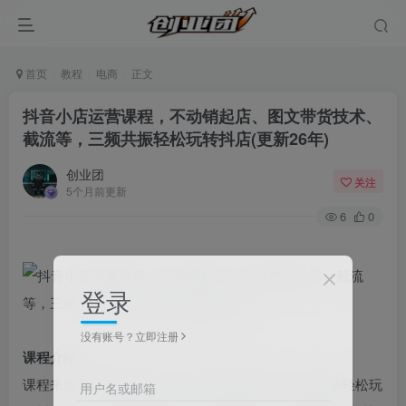
首页
教程
电商
正文
抖音小店运营课程，不动销起店、图文带货技术、
截流等，三频共振轻松玩转抖店(更新26年)
创业团
关注
5个月前更新
6
0
登录
没有账号？立即注册
课程介绍：
课程来自天祥电商24年-26年抖店运营课程，三频共振轻松玩
用户名或邮箱