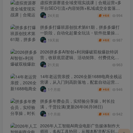
虚拟资源赛道全域变现实战课｜合规运营+多
平台SEO引流+内容矩阵+私域成交全套落地
玩法
994
24天前
6.6
￥
拼多多打爆班原创技术第61期，拼多多爆打
一阶段，自动化起量全玩法・软件批量操
作・投产优化・大促矩阵实战课
987
19天前
6.6
￥
2026拼多多AI智创+利润爆破双核爆款特训
营，收获底层逻辑、活动矩阵、付费优化、
0-1打爆SOP
21天前
963
14年老运营亲授，2026全新1688电商全栈运
营课，从入门到高阶落地，配套自动运营表
+工具包+直播诊断等
946
1个月前
6.6
￥
拼多多年费会员，实经验分享操，时长拉
满，干货拉满(更新26年06月08日)
942
1个月前
6.6
￥
2026年人工智能AI商业电影广告媒体制作大
师班，多AI工具协同，从脚本配音配乐到电