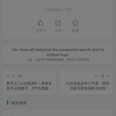
喜欢就支持一下吧
点赞
0
分享
收藏
Life, there will always be the unexpected warmth and the
endless hope.
人生，总会有不期而遇的温暖，和生生不息的希望
上一篇
下一篇
新手入门+运营进阶！拼多多
抖店老板必学八节课，助学
新手运营教学，8节吃透新手
员提升商业洞察与决策能
课，8节搞定运营关
力，助力单店利润倍增
相关推荐