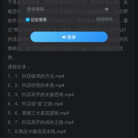
于具体操作技术，而是聚焦于破局方法、经营本质认知、太
登录密码
极思维、底层逻辑与高手成长路径等深度战略层面，旨在帮
找回密码
记住登录
助学员提升商业洞察与决策能力。课程最终落脚于实战，通
过“商品卡爆流流水线”这一模块，将高阶思维转化为可执行
登录
的流量增长策略，为抖店经营者提供从认知到落地转化的完
整框架，助力其在激烈的市场竞争中建立可持续的经营优
势。
课程目录：
1、1、抖店破局的方法.mp4
2、2、抖店经营的本质.mp4
3、3、抖店高手的太极思维.mp4
4、4、抖店得“道”之路.mp4
5、6、掌握三大底层逻辑.mp4
6、7、抖店高手的成长之路.mp4
7、8.商品卡爆流流水线.mp4