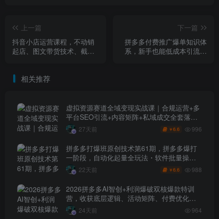
上一篇
下一篇
抖音小店运营课程，不动销
拼多多付费推广爆单知识体
起店、图文带货技术、截流
系，新手也能低成本引流，
等，三频共振轻松玩转抖店
快速爆单，单店铺日销500
(更新26年)
单
相关推荐
虚拟资源赛道全域变现实战课｜合规运营+多
平台SEO引流+内容矩阵+私域成交全套落地
玩法
996
27天前
6.6
￥
拼多多打爆班原创技术第61期，拼多多爆打
一阶段，自动化起量全玩法・软件批量操
作・投产优化・大促矩阵实战课
988
22天前
6.6
￥
2026拼多多AI智创+利润爆破双核爆款特训
营，收获底层逻辑、活动矩阵、付费优化、
0-1打爆SOP
24天前
964