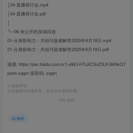
│04-直播研讨会.mp4
│04-直播研讨会.pdf
│
└─06-未公开的加场回放
01-分身影响力：共创与疑难解答2025年6月18日.mp4
01-分身影响力：共创与疑难解答2025年6月18日.pdf
链接: https://pan.baidu.com/s/1-aWJ-HTuXC3oZ5LK-8A5kQ?
pwd=zqqm 提取码: zqqm
©
版权声明
文章版权归作者所有，未经允许请勿转载。
THE END
软件