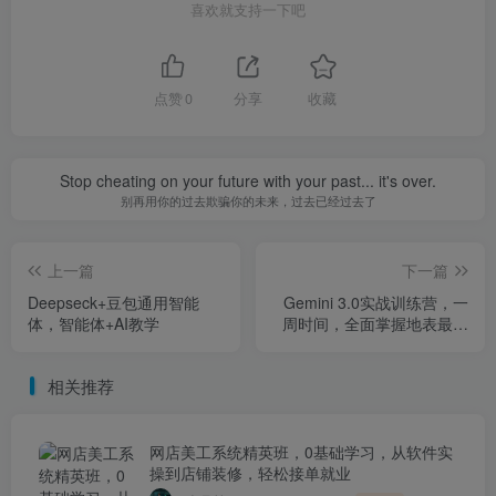
喜欢就支持一下吧
点赞
0
分享
收藏
Stop cheating on your future with your past... it's over.
别再用你的过去欺骗你的未来，过去已经过去了
上一篇
下一篇
Deepseck+豆包通用智能
Gemini 3.0实战训练营，一
体，智能体+AI教学
周时间，全面掌握地表最强
的AI，副业+工作提效倍增
相关推荐
网店美工系统精英班，0基础学习，从软件实
操到店铺装修，轻松接单就业