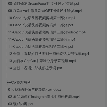
│08-如何修复DreamFace中“文件过大”错误.pdf
│09-在Canva中修复ChatGPT图像尺寸错误.mp4
│10-Capcut说话头部视频剪辑第一部分.mp4
│10-Capcut说话头部视频剪辑第一部分.pdf
│11-Capcut说话头部视频剪辑第二部分video2.mp4
│11-Capcut说话头部视频剪辑第二部分.mp4
│11-Capcut说话头部视频剪辑第二部分.pdf
│12-全新：看我如何从零到一剪辑说话头部视频.mp4
│13-如何在CapCut中剪辑分身绿幕视频.mp4
│14-全新：说话头部视频提示词.pdf
│
├─05-额外福利
│01-现成的图像与视频提示词.docx
│02-看我如何在Instagram直播中剪辑视频.mp4
│03-现成内容.pdf