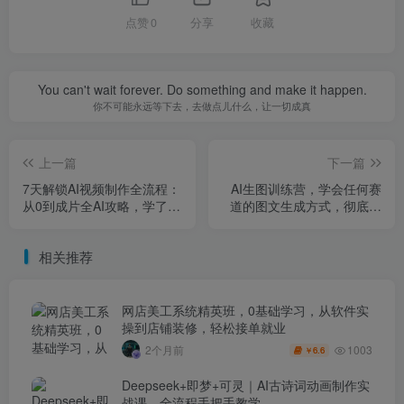
点赞
0
分享
收藏
You can't wait forever. Do something and make it happen.
你不可能永远等下去，去做点儿什么，让一切成真
上一篇
下一篇
7天解锁AI视频制作全流程：
AI生图训练营，学会任何赛
从0到成片全AI攻略，学了就
道的图文生成方式，彻底解
能用
放双手，实现涨粉变现
相关推荐
网店美工系统精英班，0基础学习，从软件实
操到店铺装修，轻松接单就业
1003
2个月前
6.6
￥
Deepseek+即梦+可灵｜AI古诗词动画制作实
战课，全流程手把手教学