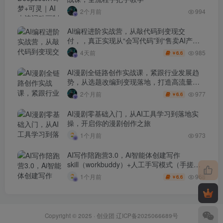
2个月前
994
AI编程进阶实战营，从敲代码到变现交
付，，真正实现从“会写代码”到“售卖AI产品
盈利”的跨越
985
4天前
6.6
￥
AI漫剧全链路创作实战课，紧跟行业发展趋
势，从选题改编到变现落地，打造高流量优
质作品
977
2个月前
6.6
￥
AI漫剧零基础入门，从AI工具学习到落地实
操，开启你的漫剧创作之旅
1个月前
973
AI写作陪跑营3.0，Ai智能体创建写作
skill（workbuddy）+人工手写模式（手搓模
式），去除AI痕迹（头条号、公众号、百家
968
1个月前
6.6
￥
号）
Copyright © 2025 ·
创业团
辽ICP备2025066689号