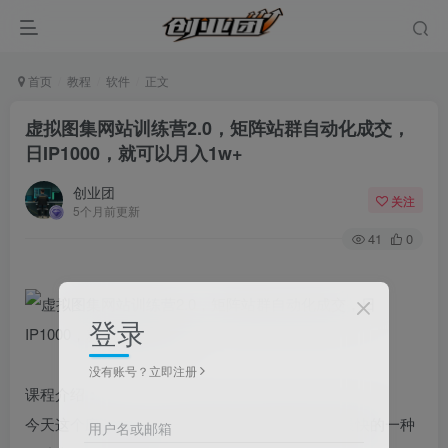
首页
教程
软件
正文
虚拟图集网站训练营2.0，矩阵站群自动化成交，
日IP1000，就可以月入1w+
创业团
关注
5个月前更新
41
0
登录
没有账号？立即注册
课程介绍：
今天这个应该是整个网站賺钱领域里面賺钱速度最快的一种
用户名或邮箱