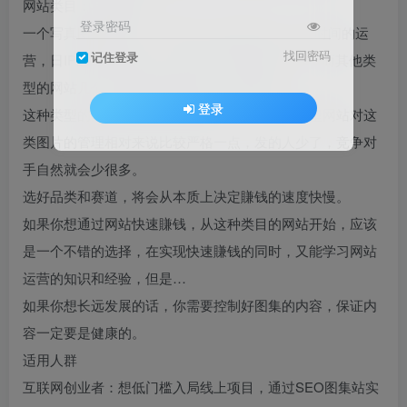
网站类目：写真图集。
登录密码
一个写真图集网站，正常情况下只要经过3-5个月时间的运
找回密码
记住登录
营，日IP达到1000左右，月收入就可以达到1w+，而其他类
型的网站几个月时间才刚刚起步，这得益于…
登录
这种类型的网站几乎没什么竞争对手，因为中大型网站对这
类图片的管理相对来说比较严格一点，发的人少了，竞争对
手自然就会少很多。
选好品类和赛道，将会从本质上决定賺钱的速度快慢。
如果你想通过网站快速賺钱，从这种类目的网站开始，应该
是一个不错的选择，在实现快速賺钱的同时，又能学习网站
运营的知识和经验，但是…
如果你想长远发展的话，你需要控制好图集的内容，保证内
容一定要是健康的。
适用人群
互联网创业者：想低门槛入局线上项目，通过SEO图集站实