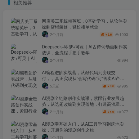
相关推荐
网店美工系统精英班，0基础学习，从软件实
操到店铺装修，轻松接单就业
1003
2个月前
6.6
￥
Deepseek+即梦+可灵｜AI古诗词动画制作实
战课，全流程手把手教学
2个月前
994
AI编程进阶实战营，从敲代码到变现交
付，，真正实现从“会写代码”到“售卖AI产品
盈利”的跨越
985
5天前
6.6
￥
AI漫剧全链路创作实战课，紧跟行业发展趋
势，从选题改编到变现落地，打造高流量优
质作品
977
2个月前
6.6
￥
AI漫剧零基础入门，从AI工具学习到落地实
操，开启你的漫剧创作之旅
1个月前
973