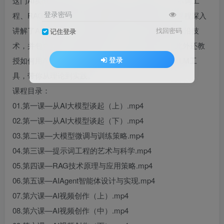
这门AI实战课程涵盖了大模型基础、微调策略、提示词工
登录密码
程、RAG技术及AI Agent智能体开发等核心内容。课程深入
讲解了AI视频创作、LiblibAI生图、QwenVL应用等前沿技
找回密码
记住登录
术，并包含ComfyUI图像处理、Lovart设计实战。此外还教
登录
授如何用AI提升办公效率，结合GitHub与NotebookLM工
具，带你从理论到实践。
课程目录：
01.第一课—从AI大模型谈起（上）.mp4
02.第一课—从AI大模型谈起（下）.mp4
03.第二课—大模型微调与训练策略.mp4
04.第三课—提示词工程的艺术与科学.mp4
05.第四课—RAG技术原理与应用策略.mp4
06.第五课—AIAgent智能体设计与实现.mp4
07.第六课—AI视频创作（上）.mp4
08.第六课—AI视频创作（中）.mp4