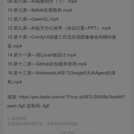
09.第六课—AI视频创作（下）.mp4
10.第七课—liblibAI生图教程.mp4
11.第八课—QwenVL.mp4
12.第九课—AI提升办公效率（会议纪要+PPT）.mp4
13.第十课—ComfyUI搭建工作流实现图像修改和模特换
装.mp4
14.第十一课—用Lovart做设计.mp4
15.第十二课—GitHub的创建和使用.mp4
16.第十三课—NotebookLM学习Google5天AIAgent的课
程.mp4
链接: https://pan.baidu.com/s/1Pxnz-pUBTLSKM8iz3rpb4A?
pwd=3gfi 提取码: 3gfi
©
版权声明
文章版权归作者所有，未经允许请勿转载。
THE END