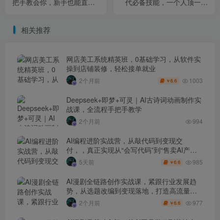
把手教会你，新手也能直接
代必备技能，一个人顶一个
上手
团队，从0搭建出属于你的AI
自动化工作流
相关推荐
网店美工系统精英班，0基础学习，从软件实
操到店铺装修，轻松接单就业
1003
2个月前
6.6
￥
Deepseek+即梦+可灵｜AI古诗词动画制作实
战课，全流程手把手教学
2个月前
994
AI编程进阶实战营，从敲代码到变现交
付，，真正实现从“会写代码”到“售卖AI产品
盈利”的跨越
985
5天前
6.6
￥
AI漫剧全链路创作实战课，紧跟行业发展趋
势，从选题改编到变现落地，打造高流量优
质作品
977
2个月前
6.6
￥