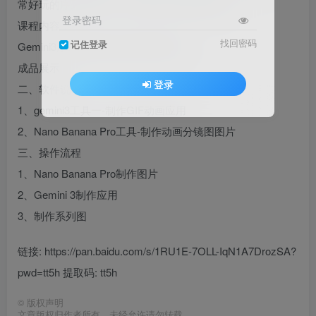
常好玩的序列帧动画，以及制作改动画的应用。
登录密码
课程内容：
找回密码
记住登录
Gemini3序列帧动画及应用制作教程
成品展示
登录
二、软件说明
1、gemini3工具一-制作GIF动画应用
2、Nano Banana Pro工具-制作动画分镜图图片
三、操作流程
1、Nano Banana Pro制作图片
2、Gemini 3制作应用
3、制作系列图
链接: https://pan.baidu.com/s/1RU1E-7OLL-IqN1A7DrozSA?
pwd=tt5h 提取码: tt5h
©
版权声明
文章版权归作者所有，未经允许请勿转载。