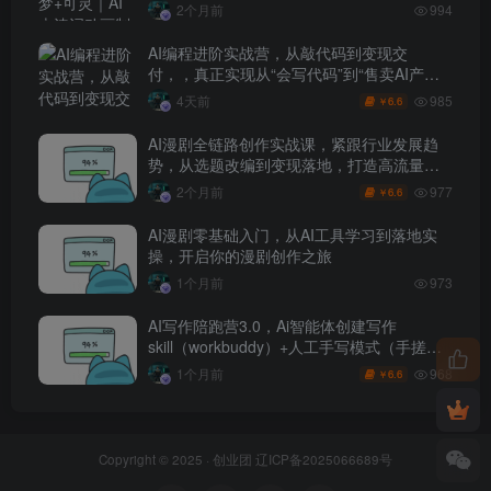
2个月前
994
AI编程进阶实战营，从敲代码到变现交
付，，真正实现从“会写代码”到“售卖AI产品
盈利”的跨越
985
4天前
6.6
￥
AI漫剧全链路创作实战课，紧跟行业发展趋
势，从选题改编到变现落地，打造高流量优
质作品
977
2个月前
6.6
￥
AI漫剧零基础入门，从AI工具学习到落地实
操，开启你的漫剧创作之旅
1个月前
973
AI写作陪跑营3.0，Ai智能体创建写作
skill（workbuddy）+人工手写模式（手搓模
式），去除AI痕迹（头条号、公众号、百家
968
1个月前
6.6
￥
号）
Copyright © 2025 ·
创业团
辽ICP备2025066689号