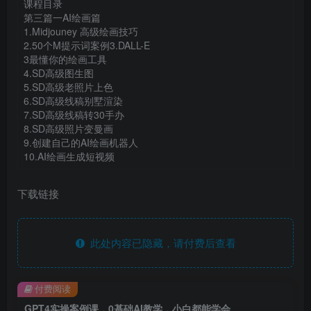
课程目录
第三篇一AI绘画篇
1.Midjouney 高级绘画技巧
2.50个M提示词案例3.DALL-E
3最懂你的绘画工具
4.SD高级图生图
5.SD高级老照片上色
6.SD高级线稿别墅渲染
7.SD高级线稿转30手办
8.SD高级照片变曼画
9.创建自己的AI绘画机器人
10.AI绘画生成短视频
下载链接
此处内容已隐藏，请付费后查看
付费阅读
GPT4实操案例课，0基础AI教学，小白都能学会