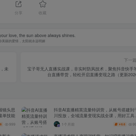
分享
收藏
your love, the sun above always shines.
你美丽的爱情，太阳就永远明媚
下一
操，未
宝子哥无人直播实战课，非实时防风技术，聚焦抖音快手
台直播带货，轻松开启直播变现之路（更新202
握镜头思
抖音AI直播精英流量特训营，从账号搭建到
接单技能
川投放，全域流量变现实战全课，用好工具
賺钱更简单
999
9
1个月前
.6
6.6
￥
作新未
直播话术留人变现训练营，知识IP直播运营