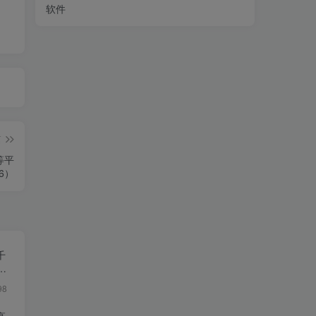
软件
篇
等平
6）
千
让
98
高