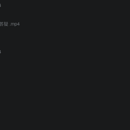
4
疑 .mp4
4