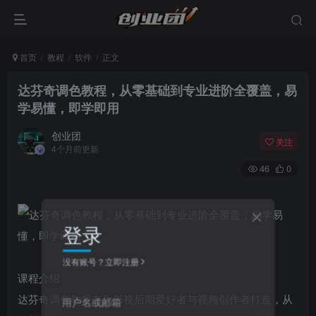
首页
教程
软件
正文
达芬奇调色教程，从零基础到专业进阶全覆盖，易
学易懂，即学即用
创业团
关注
4个月前更新
46
0
登录
没有账号？立即注册
课程介绍
达芬奇调色教程专为影视后期爱好者与视频创作者打造，从
用户名或邮箱