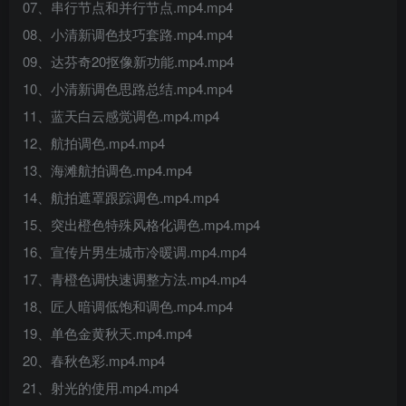
07、串行节点和并行节点.mp4.mp4
08、小清新调色技巧套路.mp4.mp4
09、达芬奇20抠像新功能.mp4.mp4
10、小清新调色思路总结.mp4.mp4
11、蓝天白云感觉调色.mp4.mp4
12、航拍调色.mp4.mp4
13、海滩航拍调色.mp4.mp4
14、航拍遮罩跟踪调色.mp4.mp4
15、突出橙色特殊风格化调色.mp4.mp4
16、宣传片男生城市冷暖调.mp4.mp4
17、青橙色调快速调整方法.mp4.mp4
18、匠人暗调低饱和调色.mp4.mp4
19、单色金黄秋天.mp4.mp4
20、春秋色彩.mp4.mp4
21、射光的使用.mp4.mp4