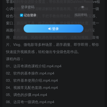
零基础到专业进阶全覆盖，带你系统掌握DaVinci Resolve核
登录密码
心调色技能。教程清晰讲解软件界面布局、节点编辑、一级
找回密码
记住登录
校色与二级调色流程，手把手教你用色轮、曲线、限定器、
窗口、跟踪等工具，校正白平衡、优化曝光与对比度、统一
登录
画面色彩、塑造电影感色调。内容涵盖灰片还原、LUT应
用、肤色精修、风格化调色等实用技巧，适配短视频、宣传
片、Vlog、微电影等多种场景，易学易懂、即学即用，帮你
快速提升视频质感，轻松做出专业级色彩作品。
课程内容：
01、达芬奇调色课程介绍.mp4.mp4
02、软件的基本操作.mp4.mp4
03、软件基本使用介绍.mp4.mp4
04、视频常见配色套路.mp4.mp4
05、调色的步骤.mp4.mp4
06、达芬奇一级调色.mp4.mp4