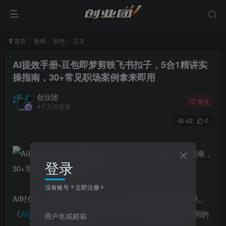
首页
教程
软件
正文
AI提效手册-豆包即梦剪映飞书扣子，5合1精讲实
操指南，30+常见职场案例拿来即用
创业团
关注
4个月前更新
42
0
登录
没有账号？立即注册
AI时代不淘汰会用AI的人，只淘汰不懂如何高效用AI的人。
《
AI提效手册
》教我们以技巧借力、以方法提速，做聪明的
用户名或邮箱