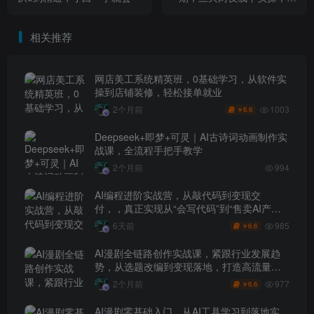
业全业务流程AI智能化落地
（26年1月20-22号）
相关推荐
网店美工系统精英班，0基础学习，从软件实
操到店铺装修，轻松接单就业
1003
2个月前
6.6
￥
Deepseek+即梦+可灵｜AI古诗词动画制作实
战课，全流程手把手教学
2个月前
994
AI编程进阶实战营，从敲代码到变现交
付，，真正实现从“会写代码”到“售卖AI产品
盈利”的跨越
985
6天前
6.6
￥
AI漫剧全链路创作实战课，紧跟行业发展趋
势，从选题改编到变现落地，打造高流量优
质作品
977
2个月前
6.6
￥
AI漫剧零基础入门，从AI工具学习到落地实