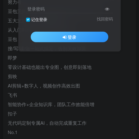
努力者
登录密码
豆包无操作视频实操根据图文搭配提示词操作
找回密码
记住登录
五大主流办公工具即翻即用
从入门到精通工作效率飞速提升!
登录
豆包
搜/写/读/做一站式搞定，告别无效加班
即梦
零设计基础也能出专业图，创意即刻落地
剪映
AI剪辑+数字人，视频创作高效出图
飞书
智能协作+企业知识库，团队工作效能倍增
扣子
无代码定制专属AI，自动完成重复工作
No.1