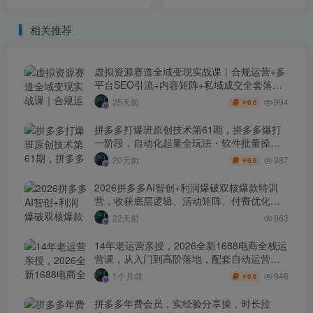
销千单可以快速复制(更新26
打法
年2月)
相关推荐
虚拟资源赛道全域变现实战课｜合规运营+多
平台SEO引流+内容矩阵+私域成交全套落地
玩法
994
25天前
6.6
￥
拼多多打爆班原创技术第61期，拼多多爆打
一阶段，自动化起量全玩法・软件批量操
作・投产优化・大促矩阵实战课
987
20天前
6.6
￥
2026拼多多AI智创+利润爆破双核爆款特训
营，收获底层逻辑、活动矩阵、付费优化、
0-1打爆SOP
22天前
963
14年老运营亲授，2026全新1688电商全栈运
营课，从入门到高阶落地，配套自动运营表
+工具包+直播诊断等
946
1个月前
6.6
￥
拼多多年费会员，实经验分享操，时长拉