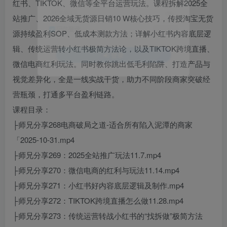
红书、TIKTOK、微信等全平台运营玩法。课程拆解2025全
登录密码
站推广、2026全域无货源日销10 W核心技巧，传授淘宝无货
找回密码
记住登录
源持续盈利SOP、低成本测款方法；详解小红书内容底层逻
辑、传统运营转小红书极简方法论，以及TIKTOK跨境直播、
登录
微信电商红利玩法。同时教你跳出低毛利陷阱、打造产品与
视觉差异化，全是一线实战干货，助力不同阶段商家突破经
营瓶颈，打通多平台盈利链路。
课程目录：
├师兄分享268电商破局之道-适合所有陷入泥潭的商家
「2025-10-31.mp4
├师兄分享269：2025全站推广玩法11.7.mp4
├师兄分享270：微信电商的红利与玩法11.14.mp4
├师兄分享271：小红书好内容底层逻辑及制作.mp4
├师兄分享272：TIKTOK跨境直播怎么做11.28.mp4
├师兄分享273：传统运营转战小红书的“找拆做”极简方法