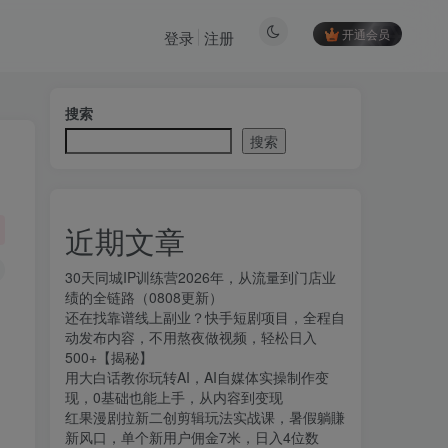
开通会员
登录
注册
搜索
搜索
近期文章
30天同城IP训练营2026年，从流量到门店业
绩的全链路（0808更新）
还在找靠谱线上副业？快手短剧项目，全程自
动发布内容，不用熬夜做视频，轻松日入
500+【揭秘】
用大白话教你玩转AI，AI自媒体实操制作变
现，0基础也能上手，从内容到变现
红果漫剧拉新二创剪辑玩法实战课，暑假躺賺
新风口，单个新用户佣金7米，日入4位数