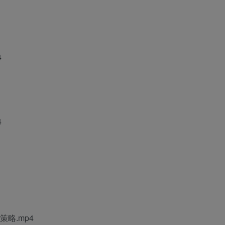
4
4
略.mp4