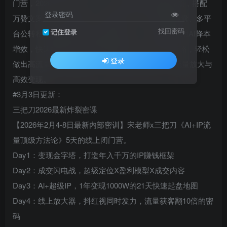
门营，2026年2月4-8日（5天）密训营高清实战视频，搭配
登录密码
万赞文案库、人设模板、全流程SOP、私域成交锦囊、多平
找回密码
记住登录
台公转私与直播SOP等全套落地资料，手把手教你用AI降本
增效，快速搭建可复制的IP賺钱体系，帮你少走弯路，轻松
登录
做出高流量、高转化账号。AI时代IP从0-1起号、流量放大与
高效变现。
#3月3日更新：
三把刀2026最新炸裂密课
【2026年2月4-8日最新内部密训】宋老师x三把刀《AI+IP流
量顶级方法论》5天的线上闭门营。
Day1：变现金字塔，打造年入千万的IP賺钱框架
Day2：成交闪电战，超级定位X盈利模型X成交内容
Day3：Al+超级IP，1年变现1000W的21天快速起盘地图
Day4：线上放大器，抖红视同时发力，流量获客翻10倍的密
码