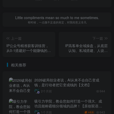
Little compliments mean so much to me sometimes.
有时候，一点微不足道的肯定，对我却意义非凡
上一篇
下一篇
IP公众号精准获客训练营，
IP高客单全域操盘，从底层
从0-1搭建好一个能賺钱的IP
认知、私域搭建、人设包
公众号（更新）
装，到发售策划、裂变增
长、AI赋能的全链路打法
相关推荐
2026破局创业者说，AI从来不会自己变成
钱，是行动者把它变成钱的【文档】
2个月前
944
吸引力学院，教会您如何打造一个强大、成
功且能称霸细分领域的品牌！【原创双语字
幕】
943
1个月前
6.6
￥