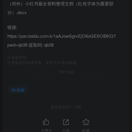
（对外）小红书最全资料整理文档（红色字体为重要部
分）.docx
链接:
https://pan.baidu.com/s/1aAJowSgrvEjO6oGESOlBKQ?
pwd=qb38 提取码: qb38
©
版权声明
文章版权归作者所有，未经允许请勿转载。
THE END
私域
喜欢就支持一下吧
点赞
0
分享
收藏