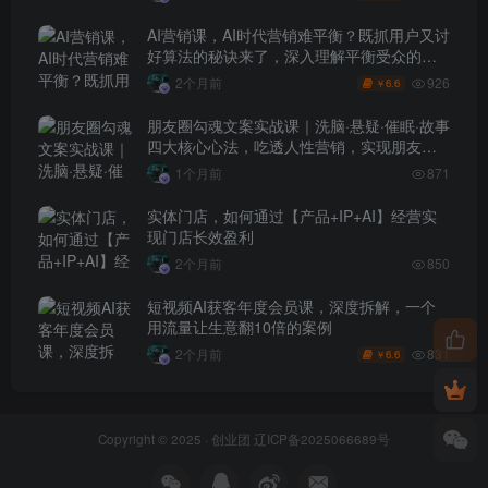
AI营销课，AI时代营销难平衡？既抓用户又讨
好算法的秘诀来了，深入理解平衡受众的需
求【原创双语字幕】
926
2个月前
6.6
￥
朋友圈勾魂文案实战课｜洗脑·悬疑·催眠·故事
四大核心心法，吃透人性营销，实现朋友圈
不销而售被动成交
1个月前
871
实体门店，如何通过【产品+IP+AI】经营实
现门店长效盈利
2个月前
850
短视频AI获客年度会员课，深度拆解，一个
用流量让生意翻10倍的案例
831
2个月前
6.6
￥
Copyright © 2025 ·
创业团
辽ICP备2025066689号