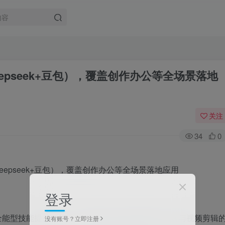
epseek+豆包），覆盖创作办公等全场景落地
关注
34
0
登录
全能型技能提升体系，旨在帮助学员深度掌握AI工具与视频剪辑
没有账号？立即注册