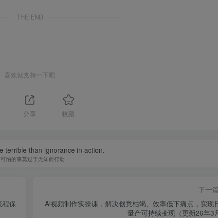
THE END
喜欢就支持一下吧
分享
收藏
 terrible than ignorance in action.
最可怕的事莫过于无知而行动
下一
流程保
Ai视频制作实操课，解决创意枯竭、效率低下痛点，实现
量产可持续变现（更新26年3