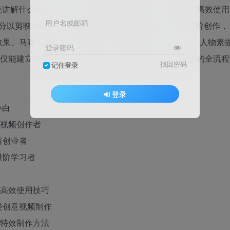
讲解什么是人工智能、如何培养AI思维、DeepSeek的高效使用
用户名或邮箱
部分以剪映为核心，从软件基础操作到功能精讲，再到进阶创作，
效果、马赛克跟踪、水面倒影、书单号制作、流光文字、人物素
登录密码
不仅能建立AI思维模式，更能掌握从基础剪辑到创意特效的全流程
找回密码
记住登录
登录
小白
短视频创作者
容创业者
进阶学习者
的高效使用技巧
类创意视频制作
战特效制作方法