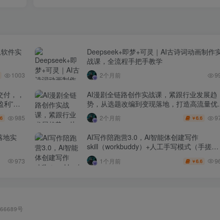
从软件实
Deepseek+即梦+可灵｜AI古诗词动画制作
战课，全流程手把手教学
1003
2个月前
9
交付，，
AI漫剧全链路创作实战课，紧跟行业发展趋
盈利”的
势，从选题改编到变现落地，打造高流量优
作品
985
9
2个月前
.6
6.6
￥
落地实
AI写作陪跑营3.0，Ai智能体创建写作
skill（workbuddy）+人工手写模式（手搓模
式），去除AI痕迹（头条号、公众号、百家
9
973
1个月前
6.6
￥
号）
66689号