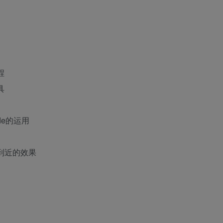
程
具
de的运用
到近的效果