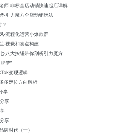
：何老师-非标全店动销快速起店详解
：星烨-引力魔方全店动销玩法
对？
：爆风-流程化运营小爆款群
林兰-视觉和卖点构建
：洪七-八大按钮带你剖析引力魔方
牌梦”
kTok变现逻辑
：拼多多定位方向解析
姐分享
兄分享
分享
兄分享
根品牌时代（一）