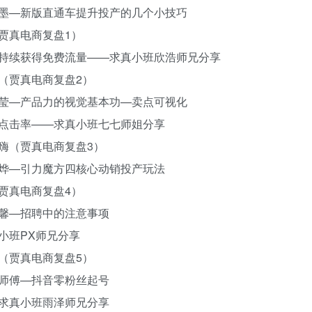
题：青墨—新版直通车提升投产的几个小技巧
（贾真电商复盘1）
名，持续获得免费流量——求真小班欣浩师兄分享
错（贾真电商复盘2）
题：钱莹—产品力的视觉基本功—卖点可视化
主图点击率——求真小班七七师姐分享
自嗨（贾真电商复盘3）
题：星烨—引力魔方四核心动销投产玩法
（贾真电商复盘4）
：雨馨—招聘中的注意事项
真小班PX师兄分享
维（贾真电商复盘5）
：大师傅—抖音零粉丝起号
—求真小班雨泽师兄分享