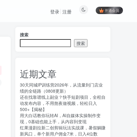
开通会员
登录
注册
搜索
搜索
近期文章
30天同城IP训练营2026年，从流量到门店业
绩的全链路（0808更新）
还在找靠谱线上副业？快手短剧项目，全程自
动发布内容，不用熬夜做视频，轻松日入
500+【揭秘】
用大白话教你玩转AI，AI自媒体实操制作变
现，0基础也能上手，从内容到变现
红果漫剧拉新二创剪辑玩法实战课，暑假躺賺
新风口，单个新用户佣金7米，日入4位数