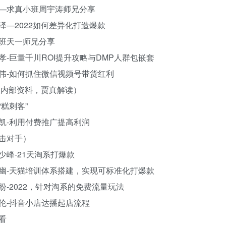
程——求真小班周宇涛师兄分享
雨泽—2022如何差异化打造爆款
小班天一师兄分享
：净孝-巨量千川ROI提升攻略与DMP人群包嵌套
：叶伟-如何抓住微信视频号带货红利
阿里内部资料，贾真解读）
雪糕刺客”
：王凯-利用付费推广提高利润
打击对手）
黄少峰-21天淘系打爆款
题：子幽-天猫培训体系搭建，实现可标准化打爆款
盼盼-2022，针对淘系的免费流量玩法
：百伦-抖音小店达播起店流程
看