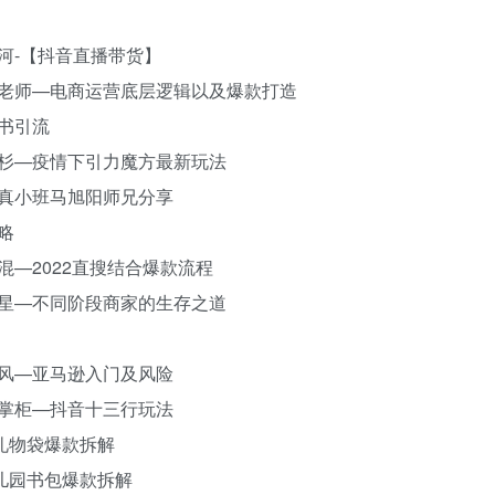
：小河-【抖音直播带货】
题：何老师—电商运营底层逻辑以及爆款打造
红书引流
：云杉—疫情下引力魔方最新玩法
求真小班马旭阳师兄分享
略
阿混—2022直搜结合爆款流程
：流星—不同阶段商家的生存之道
：爆风—亚马逊入门及风险
：谢掌柜—抖音十三行玩法
，礼物袋爆款拆解
幼儿园书包爆款拆解