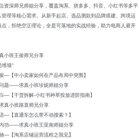
集多位资深师兄师姐分享，覆盖淘系、拼多多、抖音、小红书等多平
用户名或邮箱
队管理等核心需求。从新手起店、选品测款到品牌搭建、跨境运
痛点，拒绝空泛理论，全是可落地的实战经验，助力电商人避开
登录密码
找回密码
记住登录
求真小班王俊师兄分享
登录
思维墙”
题：王俊—【中小卖家如何在产品布局中突围】
财税问题——求真小班珍妮师姐分享
题：若白—【干货拆解-小红书种草投放进阶指南】
—求真小班路直师兄分享
题：花语—【直通车怎么带不动搜索？】
做好内功——求真小班王亚南师姐分享
题：周驰—【淘系店铺运营流程之我见】