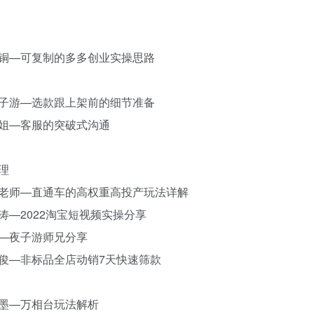
题：青铜—可复制的多多创业实操思路
题：夜子游—选款跟上架前的细节准备
：庆姐—客服的突破式沟通
理
题：何老师—直通车的高权重高投产玩法详解
文涛—2022淘宝短视频实操分享
——夜子游师兄分享
：王俊—非标品全店动销7天快速筛款
：青墨—万相台玩法解析