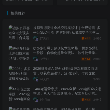
多、抖音、小红书等多平
KOC，一份内容多分收益，
台，助力电商人避开坑、提
商单带货双增收
相关推荐
效率、稳盈利
虚拟资源赛道全域变现实战课｜合规运营+多
平台SEO引流+内容矩阵+私域成交全套落地
玩法
996
27天前
6.6
￥
拼多多打爆班原创技术第61期，拼多多爆打
一阶段，自动化起量全玩法・软件批量操
作・投产优化・大促矩阵实战课
988
22天前
6.6
￥
2026拼多多AI智创+利润爆破双核爆款特训
营，收获底层逻辑、活动矩阵、付费优化、
0-1打爆SOP
24天前
963
14年老运营亲授，2026全新1688电商全栈运
营课，从入门到高阶落地，配套自动运营表
+工具包+直播诊断等
946
1个月前
6.6
￥
拼多多年费会员，实经验分享操，时长拉