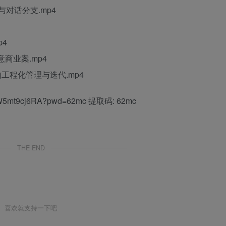
ts与对话分支.mp4
p4
商业案.mp4
词的工程化管理与迭代.mp4
Tv1W5mt9cj6RA?pwd=62mc 提取码: 62mc
THE END
喜欢就支持一下吧