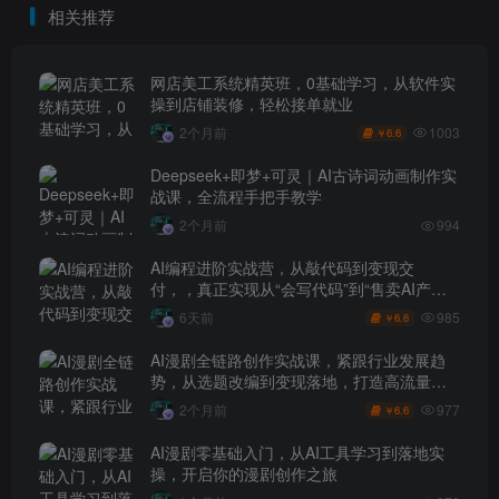
相关推荐
网店美工系统精英班，0基础学习，从软件实
操到店铺装修，轻松接单就业
1003
2个月前
6.6
￥
Deepseek+即梦+可灵｜AI古诗词动画制作实
战课，全流程手把手教学
2个月前
994
AI编程进阶实战营，从敲代码到变现交
付，，真正实现从“会写代码”到“售卖AI产品
盈利”的跨越
985
6天前
6.6
￥
AI漫剧全链路创作实战课，紧跟行业发展趋
势，从选题改编到变现落地，打造高流量优
质作品
977
2个月前
6.6
￥
AI漫剧零基础入门，从AI工具学习到落地实
操，开启你的漫剧创作之旅