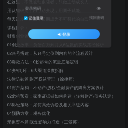
在这里，不做被动跟随者，只做主动成长人。
登录密码
用认知破局，用行动变现，用圈子赋能。
找回密码
记住登录
每天进步一点点，长期成为不可替代的自己。
课程目录：
登录
财富创业篇|自媒体创业重生篇（王大牙）
01创业故事：负债百万到月入6位数的实战路径解析
02账号搭建：从账号定位到内容的全流程设计
03爆款方法：0粉起号的流量底层逻辑
04变¥闭环：6大渠道深度拆解
法律防御篇|财产权益管理（徐律师）
01财产架构：不动产/股权/金融资产的隔离方案设计
02危机预案：家事证据链如何构建（转移财产/债务认定）
03诉讼策略：如何高效诉讼及相关举证内容
04预防方案：税务优化
形象资本篇|视觉影响力打造（王紫英）