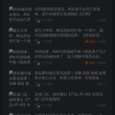
2026破局创业者说，AI从来不会自己变成
钱，是行动者把它变成钱的【文档】
2个月前
944
吸引力学院，教会您如何打造一个强大、成
功且能称霸细分领域的品牌！【原创双语字
幕】
943
1个月前
6.6
￥
AI营销课，AI时代营销难平衡？既抓用户又讨
好算法的秘诀来了，深入理解平衡受众的需
求【原创双语字幕】
926
2个月前
6.6
￥
朋友圈勾魂文案实战课｜洗脑·悬疑·催眠·故事
四大核心心法，吃透人性营销，实现朋友圈
不销而售被动成交
1个月前
871
实体门店，如何通过【产品+IP+AI】经营实
现门店长效盈利
2个月前
850