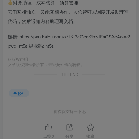
财务助理—成本核算、预算管理
它们互相独立，又能互相协作。大总管可以调度开发助理写
代码，然后通知内容助理写文档。
链接: https://pan.baidu.com/s/1Kt3cGerv3bzJFsCSXeAo-w?
pwd=nt5s 提取码: nt5s
©
版权声明
文章版权归作者所有，未经允许请勿转载。
THE END
软件
喜欢就支持一下吧
点赞
0
分享
收藏