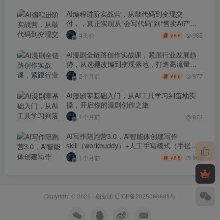
AI编程进阶实战营，从敲代码到变现交
付，，真正实现从“会写代码”到“售卖AI产品
盈利”的跨越
985
4天前
6.6
￥
AI漫剧全链路创作实战课，紧跟行业发展趋
势，从选题改编到变现落地，打造高流量优
质作品
977
2个月前
6.6
￥
AI漫剧零基础入门，从AI工具学习到落地实
操，开启你的漫剧创作之旅
1个月前
973
AI写作陪跑营3.0，Ai智能体创建写作
skill（workbuddy）+人工手写模式（手搓模
式），去除AI痕迹（头条号、公众号、百家
968
1个月前
6.6
￥
号）
Copyright © 2025 ·
创业团
辽ICP备2025066689号