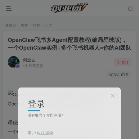
首页
教程
软件
正文
OpenClaw飞书多Agent配置教程(破局星球版)，
一个OpenClaw实例+多个飞书机器人=你的AI团队
创业团
关注
4个月前更新
36
0
登录
没有账号？立即注册
课程介绍
一个OpenClaw实例+多个飞书机器人=你的AI团队
用户名或邮箱