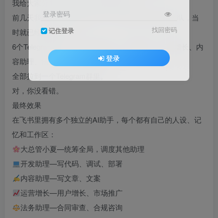
我给大家分享下OpenClaw多Agent玩法
登录密码
前几天我在另一台机器上搞了个Telegram多Agent团队，当
找回密码
记住登录
时就已经把我震到了。
6个Telegram bot——大总管小俊、开发助理、运营增长、内
登录
容助理、法务助理、财务助理。
全部拉到一个Telegram群里。
对，你没看错。
最终效果
在飞书里拥有多个独立的AI助手，每个都有自己的人设、记
忆和工作区：
大总管小夏—统筹全局，调度其他助理
开发助理—写代码、调试、部署
内容助理—写文章、文案
运营增长—用户增长、市场推广
法务助理—合同审查、合规咨询