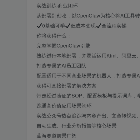
实战训练·商业闭环
从部署到创收，以OpenClaw为核心将AI工具
0基础可学
低成本变现
全流程实操
你将获得什么：
完整掌握OpenClaw引擎
熟练进行本地部署，并灵活运用Kimi、阿里
打造专属的AI员工团队
配置适用于不同商业场景的机器人，打造专属A
获得可直接部署的解决方案
带走经过验证的SOP、配置模板与提示词库，
跑通高价值应用场景闭环
实战公众号热点追踪与内容产出、文章转视频
自动生成、行业分析报告等核心场景
蓝海赛道前景广阔