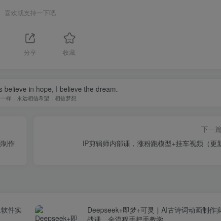
喜欢就支持一下吧
分享
收藏
s believe in hope, I believe the dream.
子一样，永远相信希望，相信梦想
下一
频制作
IP剪辑师内部课，涨粉跑模型+挂车视频（更
从软件实
Deepseek+即梦+可灵｜AI古诗词动画制作
战课，全流程手把手教学