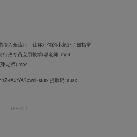
到飞书接入全流程，让你对你的小龙虾了如指掌
与行政专员应用教学(廖老师).mp4
张老师).mp4
YjY4Z-rA3tYA?pwd=susx 提取码: susx
THE END