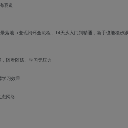
蓝海赛道
多场景落地→变现闭环全流程，14天从入门到精通，新手也能稳步
案例库，随看随练、学习无压力
障学习效果
生态网络