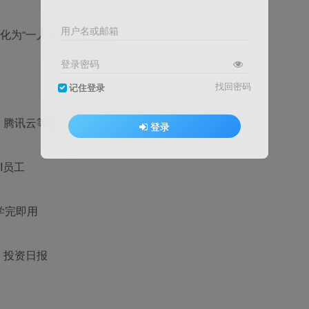
用户名或邮箱
转化为“一人公司”引擎
登录密码
找回密码
记住登录
云、腾讯云等多种平台部署，根据场景选择最优解
登录
I员工
学完即用
、投资日报