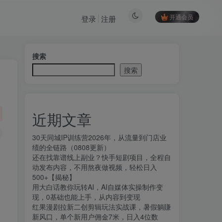
开通会员
登录
注册
搜索
搜索
近期文章
30天同城IP训练营2026年，从流量到门店业
绩的全链路（0808更新）
还在找靠谱线上副业？快手短剧项目，全程自
动发布内容，不用熬夜做视频，轻松日入
500+【揭秘】
用大白话教你玩转AI，AI自媒体实操制作变
现，0基础也能上手，从内容到变现
红果漫剧拉新二创剪辑玩法实战课，暑假躺賺
新风口，单个新用户佣金7米，日入4位数