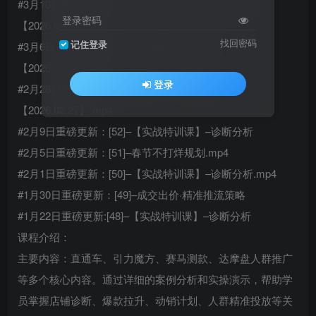
#3月10日重磅更新：[55]–【实战特训课】–诊断分析
登录密码
【2026.03.07】.mp4
找回密码
记住登录
#3月6日重磅更新：[54]–微付费高投产攻略
【2026.03.04】.mp4
登录
#2月28日重磅更新：[53]–卷王！开年作战室
【2026.02.27】.mp4
#2月9日重磅更新：[52]–【实战特训课】–诊断分析
#2月5日重磅更新：[51]–春节不打烊规划.mp4
#2月1日重磅更新：[50]–【实战特训课】–诊断分析.mp4
#1月30日重磅更新：[49]–成交出价·精准推流策略
#1月22日重磅更新:[48]–【实战特训课】–诊断分析
课程介绍：
主要内容：直通车、引力魔方、赛马测款、达摩盘人群推广
等多个核心内容。通过详细的案例分析和实操演示，帮助学
员掌握店铺诊断、爆款拉升、动销计划、人群精准投放等关