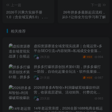
上一篇
下一篇
2026千川乘方实操手册
26年拼多多最新起店流程，
1.0（含全域宝典5.0），解
从0-1让你全方位学习和了解
锁2026年千川投放新范式，
轻松实现ROI提升
相关推荐
虚拟资源赛道全域变现实战课｜合规运营+多
平台SEO引流+内容矩阵+私域成交全套落地
玩法
994
26天前
6.6
￥
拼多多打爆班原创技术第61期，拼多多爆打
一阶段，自动化起量全玩法・软件批量操
作・投产优化・大促矩阵实战课
987
21天前
6.6
￥
2026拼多多AI智创+利润爆破双核爆款特训
营，收获底层逻辑、活动矩阵、付费优化、
0-1打爆SOP
23天前
963
14年老运营亲授，2026全新1688电商全栈运