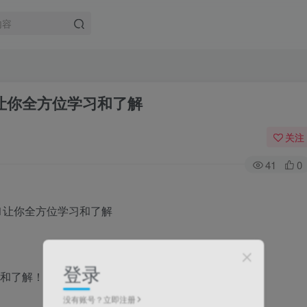
1让你全方位学习和了解
关注
41
0
登录
习和了解！
没有账号？立即注册