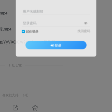
用户名或邮箱
mp4
登录密码
,mp4
找回密码
记住登录
2Gg2YyVXQiOw?pwd=y6yr 提取码: y6yr
登录
THE END
喜欢就支持一下吧