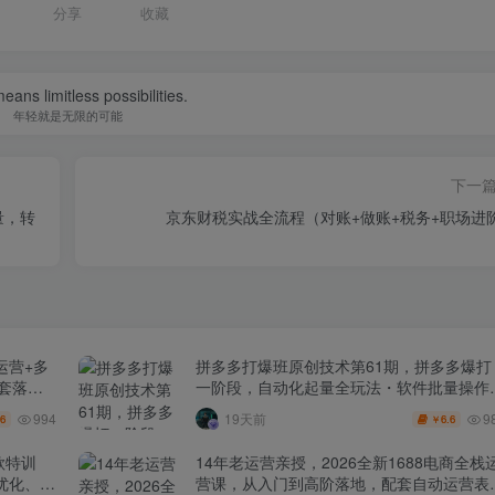
分享
收藏
eans limitless possibilities.
年轻就是无限的可能
下一
量，转
京东财税实战全流程（对账+做账+税务+职场进
运营+多
拼多多打爆班原创技术第61期，拼多多爆打
全套落地
一阶段，自动化起量全玩法・软件批量操作
投产优化・大促矩阵实战课
994
9
19天前
.6
6.6
￥
款特训
14年老运营亲授，2026全新1688电商全栈
化、0-
营课，从入门到高阶落地，配套自动运营表