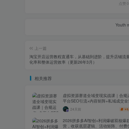
点赞
0
Youth m
上一篇
淘宝开店运营教程直通车，从基础到进阶，提升店铺流
化率和整体运营效率（更新26年3月）
相关推荐
虚拟资源赛道全域变现实战课｜合规
平台SEO引流+内容矩阵+私域成交
玩法
24天前
6
￥
2026拼多多AI智创+利润爆破双核爆
营，收获底层逻辑、活动矩阵、付费优